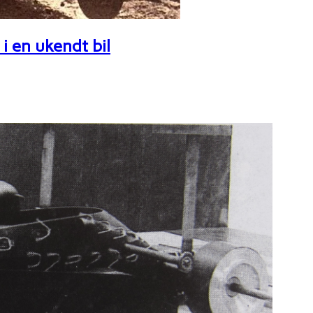
i en ukendt bil