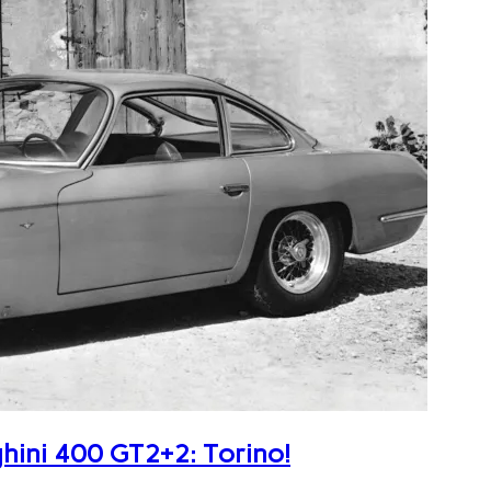
ghini 400 GT2+2: Torino!