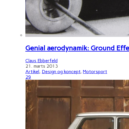
Genial aerodynamik: Ground Effe
Claus Ebberfeld
21. marts 2013
Artikel
,
Design og koncept
,
Motorsport
29