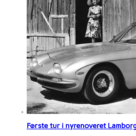
Første tur i nyrenoveret Lambor