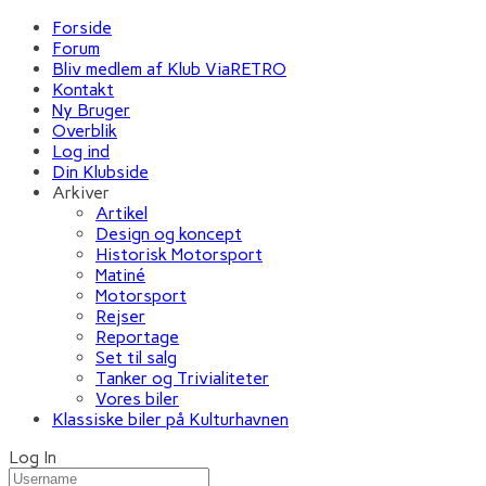
Forside
Forum
Bliv medlem af Klub ViaRETRO
Kontakt
Ny Bruger
Overblik
Log ind
Din Klubside
Arkiver
Artikel
Design og koncept
Historisk Motorsport
Matiné
Motorsport
Rejser
Reportage
Set til salg
Tanker og Trivialiteter
Vores biler
Klassiske biler på Kulturhavnen
Log In