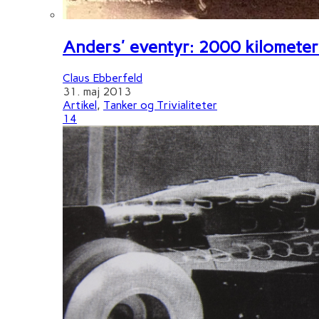
Anders' eventyr: 2000 kilometer 
Claus Ebberfeld
31. maj 2013
Artikel
,
Tanker og Trivialiteter
14