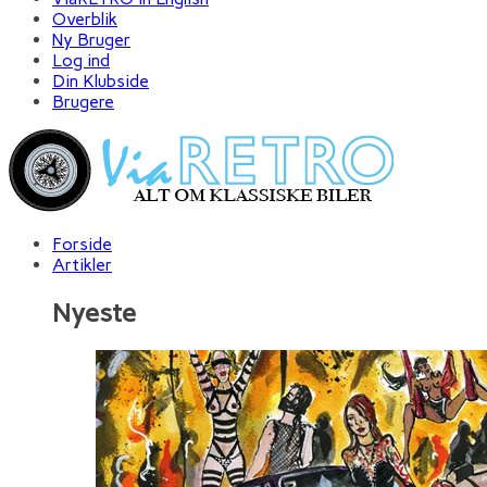
Overblik
Ny Bruger
Log ind
Din Klubside
Brugere
Forside
Artikler
Nyeste