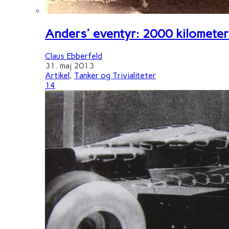
Anders' eventyr: 2000 kilometer 
Claus Ebberfeld
31. maj 2013
Artikel
,
Tanker og Trivialiteter
14