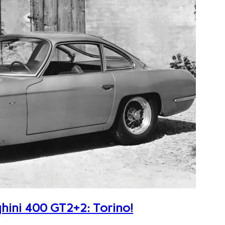
ghini 400 GT2+2: Torino!