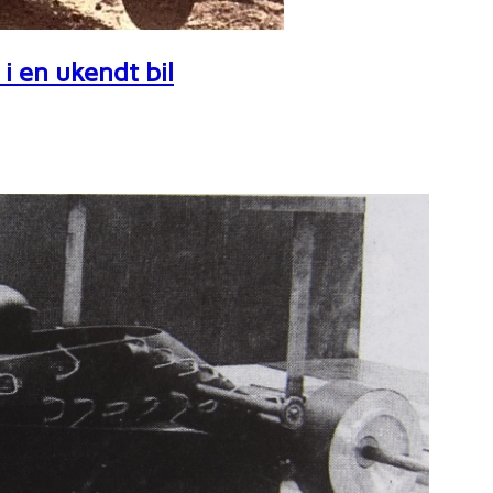
i en ukendt bil