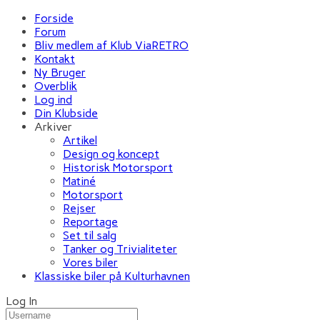
Forside
Forum
Bliv medlem af Klub ViaRETRO
Kontakt
Ny Bruger
Overblik
Log ind
Din Klubside
Arkiver
Artikel
Design og koncept
Historisk Motorsport
Matiné
Motorsport
Rejser
Reportage
Set til salg
Tanker og Trivialiteter
Vores biler
Klassiske biler på Kulturhavnen
Log In