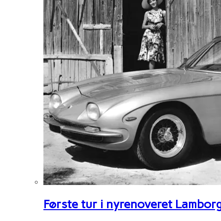
Første tur i nyrenoveret Lambor