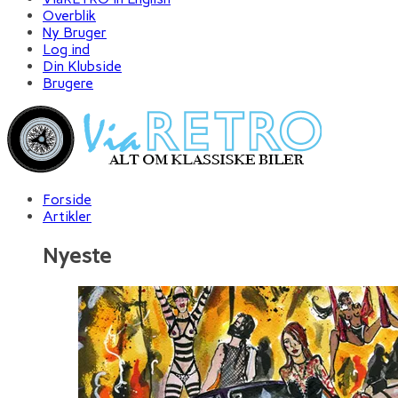
Overblik
Ny Bruger
Log ind
Din Klubside
Brugere
Forside
Artikler
Nyeste