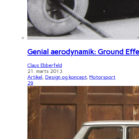
Genial aerodynamik: Ground Effe
Claus Ebberfeld
21. marts 2013
Artikel
,
Design og koncept
,
Motorsport
29