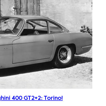
ghini 400 GT2+2: Torino!