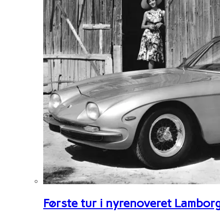
Første tur i nyrenoveret Lambor