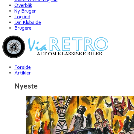
Overblik
Ny Bruger
Log ind
Din Klubside
Brugere
Forside
Artikler
Nyeste