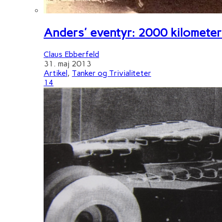
Anders' eventyr: 2000 kilometer 
Claus Ebberfeld
31. maj 2013
Artikel
,
Tanker og Trivialiteter
14