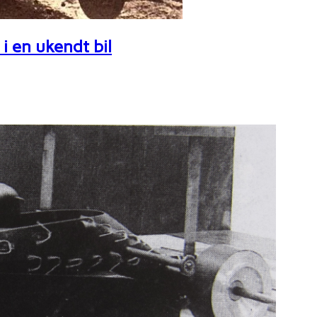
i en ukendt bil