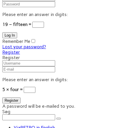
Please enter an answer in digits:
19 − fifteen =
Remember Me
Lost your password?
Register
Register
Please enter an answer in digits:
5 × four =
A password will be e-mailed to you.
Søg
ViaRETRO in English