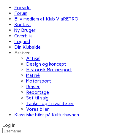
Forside
Forum
Bliv medlem af Klub ViaRETRO
Kontakt
Ny Bruger
Overblik
Log ind
Din Klubside
Arkiver
Artikel
Design og koncept
Historisk Motorsport
Matiné
Motorsport
Rejser
Reportage
Set til salg
Tanker og Trivialiteter
Vores biler
Klassiske biler på Kulturhavnen
Log In