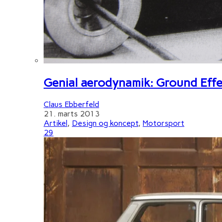
Genial aerodynamik: Ground Effe
Claus Ebberfeld
21. marts 2013
Artikel
,
Design og koncept
,
Motorsport
29