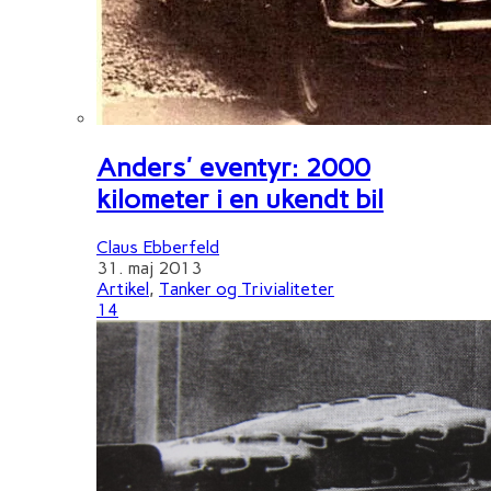
Anders' eventyr: 2000
kilometer i en ukendt bil
Claus Ebberfeld
31. maj 2013
Artikel
,
Tanker og Trivialiteter
14