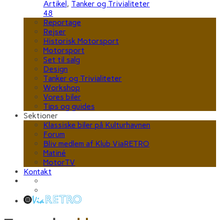
Artikel
,
Tanker og Trivialiteter
48
Reportage
Rejser
Historisk Motorsport
Motorsport
Set til salg
Design
Tanker og Trivialiteter
Workshop
Vores biler
Tips og guides
Sektioner
Klassiske biler på Kulturhavnen
Forum
Bliv medlem af Klub ViaRETRO
Matiné
MotorTV
Kontakt