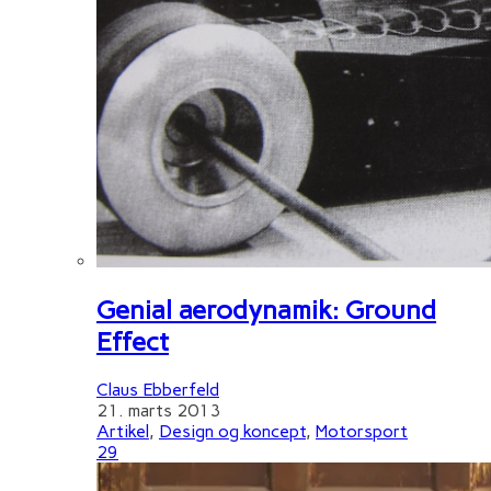
Genial aerodynamik: Ground
Effect
Claus Ebberfeld
21. marts 2013
Artikel
,
Design og koncept
,
Motorsport
29