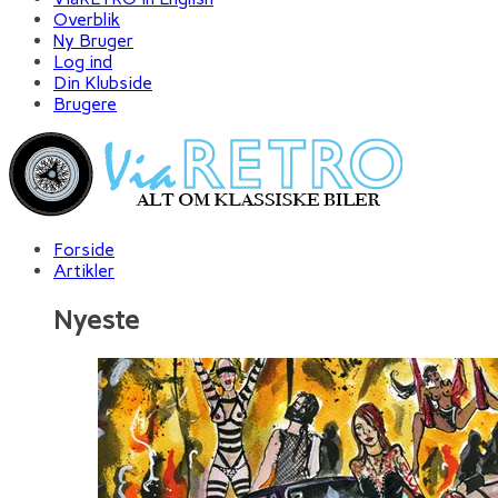
Overblik
Ny Bruger
Log ind
Din Klubside
Brugere
Forside
Artikler
Nyeste