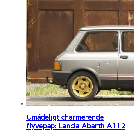
Umådeligt charmerende
flyvepap: Lancia Abarth A112