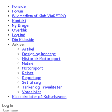
Forside
Forum
Bliv medlem af Klub ViaRETRO
Kontakt
Ny Bruger
Overblik
Log ind
Din Klubside
Arkiver
Artikel
Design og koncept
Historisk Motorsport
Matiné
Motorsport
Rejser
Reportage
Set til salg
Tanker og Trivialiteter
Vores biler
Klassiske biler på Kulturhavnen
Log In