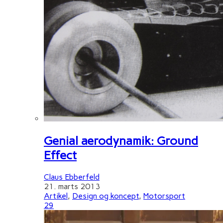
Genial aerodynamik: Ground
Effect
Claus Ebberfeld
21. marts 2013
Artikel
,
Design og koncept
,
Motorsport
29