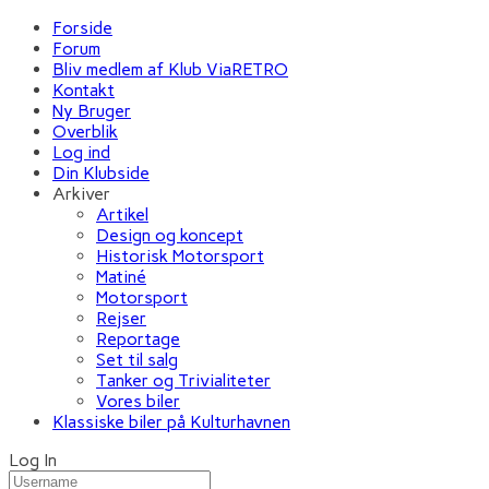
Forside
Forum
Bliv medlem af Klub ViaRETRO
Kontakt
Ny Bruger
Overblik
Log ind
Din Klubside
Arkiver
Artikel
Design og koncept
Historisk Motorsport
Matiné
Motorsport
Rejser
Reportage
Set til salg
Tanker og Trivialiteter
Vores biler
Klassiske biler på Kulturhavnen
Log In