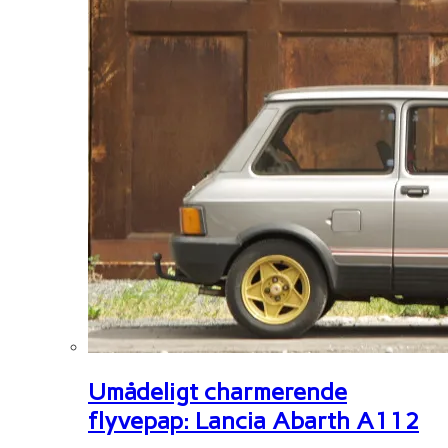
Umådeligt charmerende
flyvepap: Lancia Abarth A112