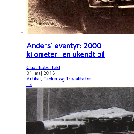
Anders' eventyr: 2000
kilometer i en ukendt bil
Claus Ebberfeld
31. maj 2013
Artikel
,
Tanker og Trivialiteter
14