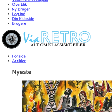
Overblik
Ny Bruger
Log ind
Din Klubside
Brugere
Forside
Artikler
Nyeste