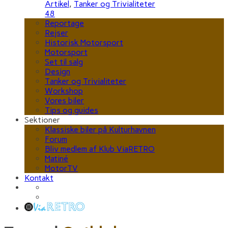
Artikel
,
Tanker og Trivialiteter
48
Reportage
Rejser
Historisk Motorsport
Motorsport
Set til salg
Design
Tanker og Trivialiteter
Workshop
Vores biler
Tips og guides
Sektioner
Klassiske biler på Kulturhavnen
Forum
Bliv medlem af Klub ViaRETRO
Matiné
MotorTV
Kontakt