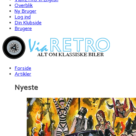
Overblik
Ny Bruger
Log ind
Din Klubside
Brugere
Forside
Artikler
Nyeste