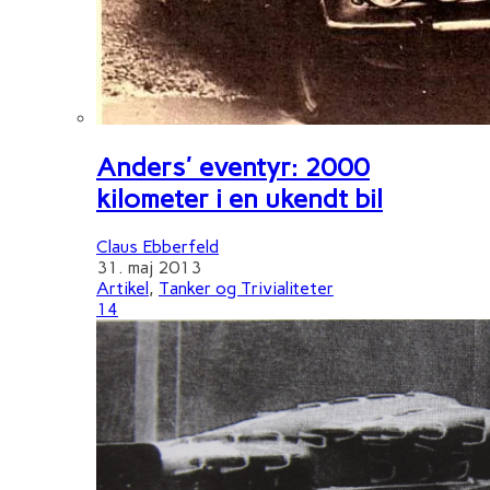
Anders' eventyr: 2000
kilometer i en ukendt bil
Claus Ebberfeld
31. maj 2013
Artikel
,
Tanker og Trivialiteter
14