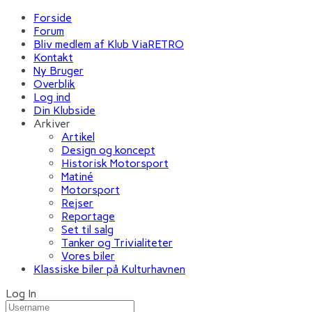
Forside
Forum
Bliv medlem af Klub ViaRETRO
Kontakt
Ny Bruger
Overblik
Log ind
Din Klubside
Arkiver
Artikel
Design og koncept
Historisk Motorsport
Matiné
Motorsport
Rejser
Reportage
Set til salg
Tanker og Trivialiteter
Vores biler
Klassiske biler på Kulturhavnen
Log In