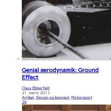
Genial aerodynamik: Ground
Effect
Claus Ebberfeld
21. marts 2013
Artikel
,
Design og koncept
,
Motorsport
29