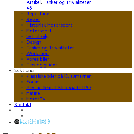
Artikel
,
Tanker og Trivialiteter
48
Reportage
Rejser
Historisk Motorsport
Motorsport
Set til salg
Design
Tanker og Trivialiteter
Workshop
Vores biler
Tips og guides
Sektioner
Klassiske biler på Kulturhavnen
Forum
Bliv medlem af Klub ViaRETRO
Matiné
MotorTV
Kontakt