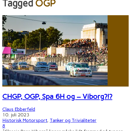
Tagged
OGP
CHGP, OGP, Spa 6H og – Viborg?!?
Claus Ebberfeld
10. juli 2023
Historisk Motorsport
,
Tanker og Trivialiteter
8