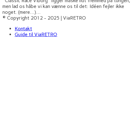
"Classic Race Viborg" ligger måske lidt fremmed på tungen,
men lad os håbe vi kan vænne os til det: Idéen fejler ikke
noget. (mere…)
...
© Copyright 2012 - 2025 | ViaRETRO
Kontakt
Guide til ViaRETRO