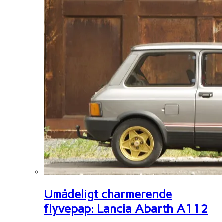
Umådeligt charmerende
flyvepap: Lancia Abarth A112