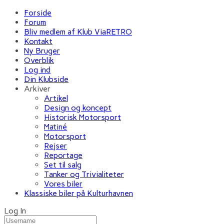
Forside
Forum
Bliv medlem af Klub ViaRETRO
Kontakt
Ny Bruger
Overblik
Log ind
Din Klubside
Arkiver
Artikel
Design og koncept
Historisk Motorsport
Matiné
Motorsport
Rejser
Reportage
Set til salg
Tanker og Trivialiteter
Vores biler
Klassiske biler på Kulturhavnen
Log In