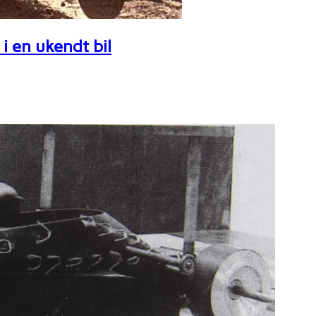
i en ukendt bil