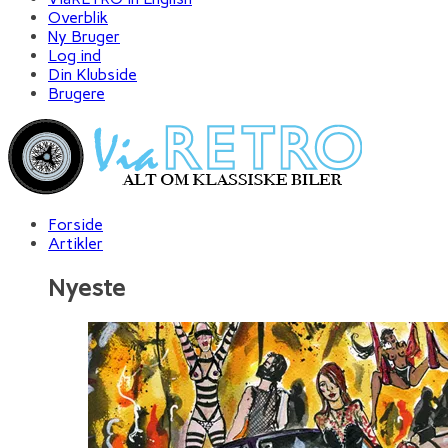
Overblik
Ny Bruger
Log ind
Din Klubside
Brugere
Forside
Artikler
Nyeste