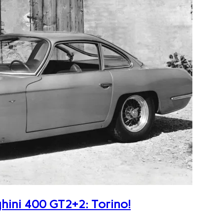
ghini 400 GT2+2: Torino!