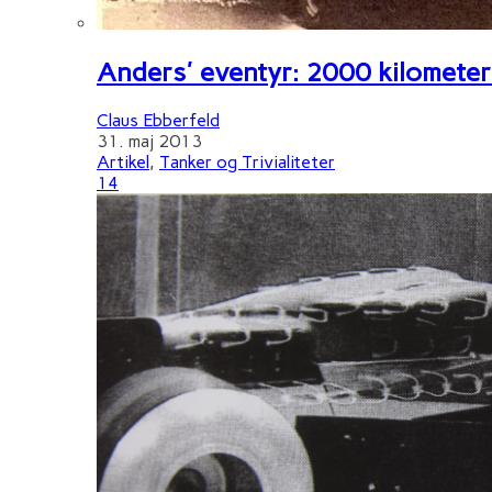
Anders' eventyr: 2000 kilometer 
Claus Ebberfeld
31. maj 2013
Artikel
,
Tanker og Trivialiteter
14