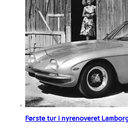
Første tur i nyrenoveret Lambor