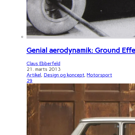
Genial aerodynamik: Ground Effe
Claus Ebberfeld
21. marts 2013
Artikel
,
Design og koncept
,
Motorsport
29