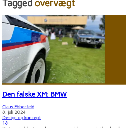
Tagged
overvægt
Den falske XM: BMW
Claus Ebberfeld
8. juli 2024
Design og koncept
18