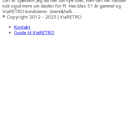
Det er sjældent jeg skriver om nye biler, men det her handler
nok også mere om døden for M. Han blev 51 år gammel og
ViaRETRO kondolerer. (mere&helli
...
© Copyright 2012 - 2025 | ViaRETRO
Kontakt
Guide til ViaRETRO