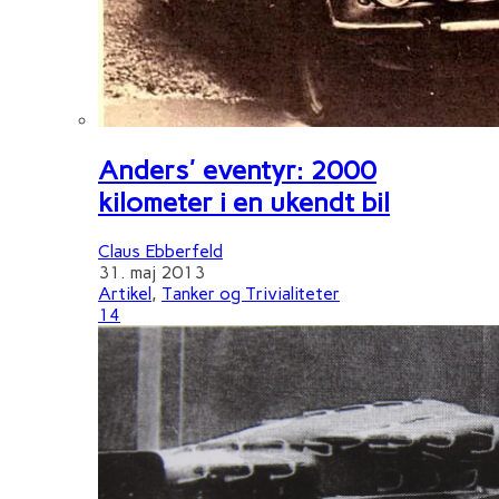
Anders' eventyr: 2000
kilometer i en ukendt bil
Claus Ebberfeld
31. maj 2013
Artikel
,
Tanker og Trivialiteter
14