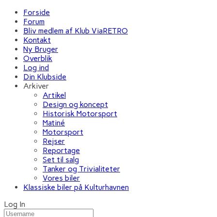
Forside
Forum
Bliv medlem af Klub ViaRETRO
Kontakt
Ny Bruger
Overblik
Log ind
Din Klubside
Arkiver
Artikel
Design og koncept
Historisk Motorsport
Matiné
Motorsport
Rejser
Reportage
Set til salg
Tanker og Trivialiteter
Vores biler
Klassiske biler på Kulturhavnen
Log In