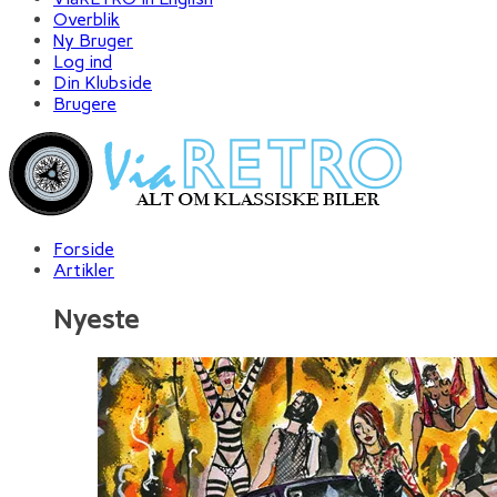
Overblik
Ny Bruger
Log ind
Din Klubside
Brugere
Forside
Artikler
Nyeste