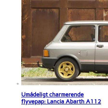
Umådeligt charmerende
flyvepap: Lancia Abarth A112