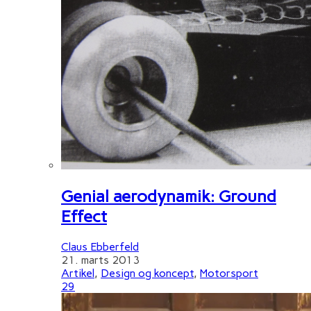
Genial aerodynamik: Ground
Effect
Claus Ebberfeld
21. marts 2013
Artikel
,
Design og koncept
,
Motorsport
29