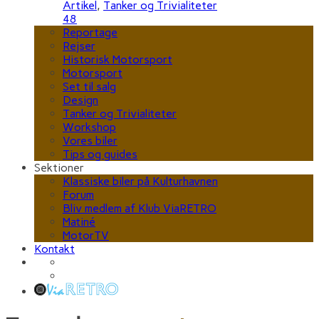
Artikel
,
Tanker og Trivialiteter
48
Reportage
Rejser
Historisk Motorsport
Motorsport
Set til salg
Design
Tanker og Trivialiteter
Workshop
Vores biler
Tips og guides
Sektioner
Klassiske biler på Kulturhavnen
Forum
Bliv medlem af Klub ViaRETRO
Matiné
MotorTV
Kontakt