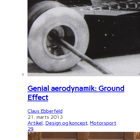
Genial aerodynamik: Ground
Effect
Claus Ebberfeld
21. marts 2013
Artikel
,
Design og koncept
,
Motorsport
29