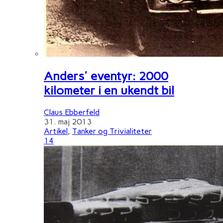
Anders' eventyr: 2000
kilometer i en ukendt bil
Claus Ebberfeld
31. maj 2013
Artikel
,
Tanker og Trivialiteter
14