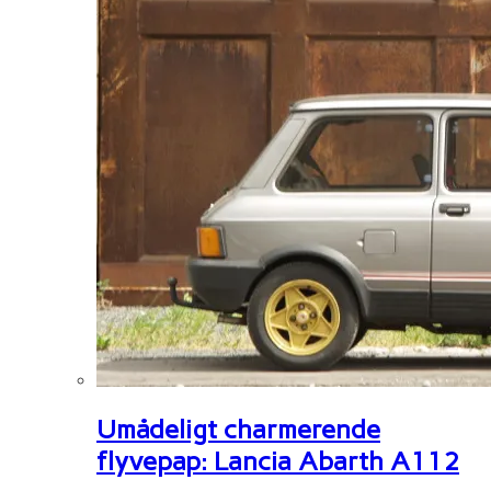
Umådeligt charmerende
flyvepap: Lancia Abarth A112