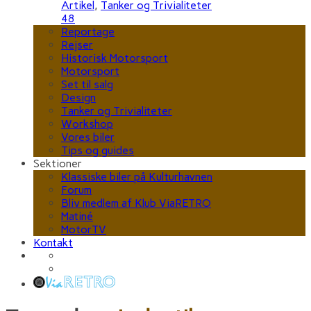
Artikel
,
Tanker og Trivialiteter
48
Reportage
Rejser
Historisk Motorsport
Motorsport
Set til salg
Design
Tanker og Trivialiteter
Workshop
Vores biler
Tips og guides
Sektioner
Klassiske biler på Kulturhavnen
Forum
Bliv medlem af Klub ViaRETRO
Matiné
MotorTV
Kontakt