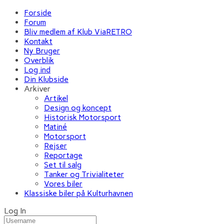
Forside
Forum
Bliv medlem af Klub ViaRETRO
Kontakt
Ny Bruger
Overblik
Log ind
Din Klubside
Arkiver
Artikel
Design og koncept
Historisk Motorsport
Matiné
Motorsport
Rejser
Reportage
Set til salg
Tanker og Trivialiteter
Vores biler
Klassiske biler på Kulturhavnen
Log In