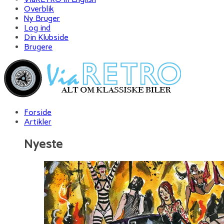
Overblik
Ny Bruger
Log ind
Din Klubside
Brugere
Forside
Artikler
Nyeste