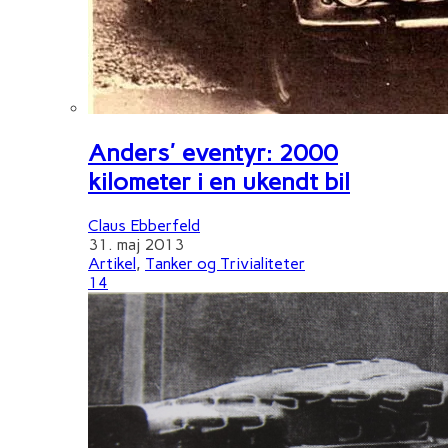
Anders' eventyr: 2000
kilometer i en ukendt bil
Claus Ebberfeld
31. maj 2013
Artikel
,
Tanker og Trivialiteter
14