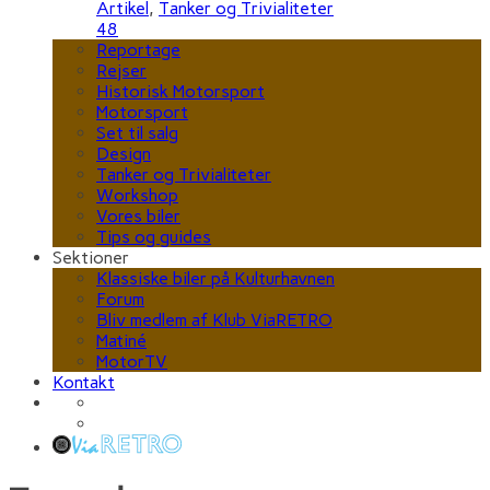
Artikel
,
Tanker og Trivialiteter
48
Reportage
Rejser
Historisk Motorsport
Motorsport
Set til salg
Design
Tanker og Trivialiteter
Workshop
Vores biler
Tips og guides
Sektioner
Klassiske biler på Kulturhavnen
Forum
Bliv medlem af Klub ViaRETRO
Matiné
MotorTV
Kontakt