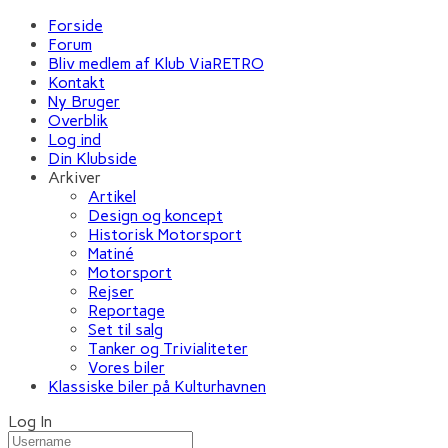
Forside
Forum
Bliv medlem af Klub ViaRETRO
Kontakt
Ny Bruger
Overblik
Log ind
Din Klubside
Arkiver
Artikel
Design og koncept
Historisk Motorsport
Matiné
Motorsport
Rejser
Reportage
Set til salg
Tanker og Trivialiteter
Vores biler
Klassiske biler på Kulturhavnen
Log In