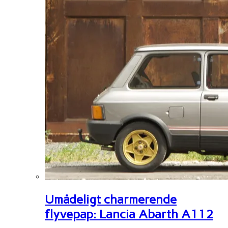
Umådeligt charmerende
flyvepap: Lancia Abarth A112