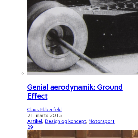
Genial aerodynamik: Ground
Effect
Claus Ebberfeld
21. marts 2013
Artikel
,
Design og koncept
,
Motorsport
29