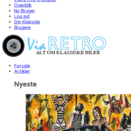
Overblik
Ny Bruger
Log ind
Din Klubside
Brugere
Forside
Artikler
Nyeste