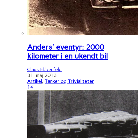
Anders' eventyr: 2000
kilometer i en ukendt bil
Claus Ebberfeld
31. maj 2013
Artikel
,
Tanker og Trivialiteter
14