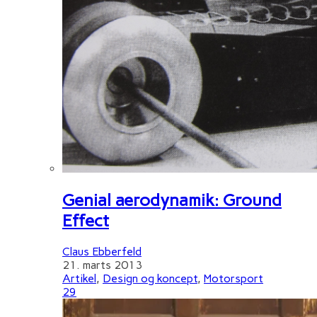
Genial aerodynamik: Ground
Effect
Claus Ebberfeld
21. marts 2013
Artikel
,
Design og koncept
,
Motorsport
29