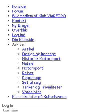
Forside
Forum
Bliv medlem af Klub ViaRETRO
Kontakt
Ny Bruger
Overblik
Log ind
Din Klubside
Arkiver
Artikel
Design og koncept
Historisk Motorsport
Matiné
Motorsport
Rejser
Reportage
Set til salg
Tanker og Trivialiteter
Vores biler
Klassiske biler på Kulturhavnen
Log In