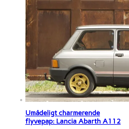
Umådeligt charmerende
flyvepap: Lancia Abarth A112