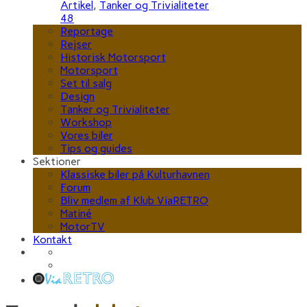
Artikel
,
Tanker og Trivialiteter
48
Reportage
Rejser
Historisk Motorsport
Motorsport
Set til salg
Design
Tanker og Trivialiteter
Workshop
Vores biler
Tips og guides
Sektioner
Klassiske biler på Kulturhavnen
Forum
Bliv medlem af Klub ViaRETRO
Matiné
MotorTV
Kontakt