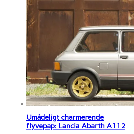
Umådeligt charmerende
flyvepap: Lancia Abarth A112