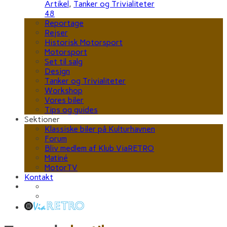
Artikel
,
Tanker og Trivialiteter
48
Reportage
Rejser
Historisk Motorsport
Motorsport
Set til salg
Design
Tanker og Trivialiteter
Workshop
Vores biler
Tips og guides
Sektioner
Klassiske biler på Kulturhavnen
Forum
Bliv medlem af Klub ViaRETRO
Matiné
MotorTV
Kontakt