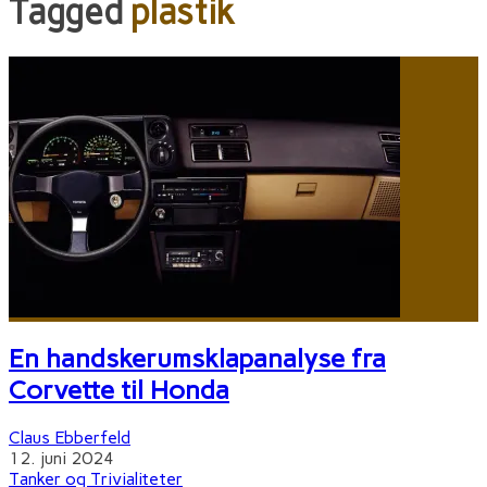
Tagged
plastik
En handskerumsklapanalyse fra
Corvette til Honda
Claus Ebberfeld
12. juni 2024
Tanker og Trivialiteter