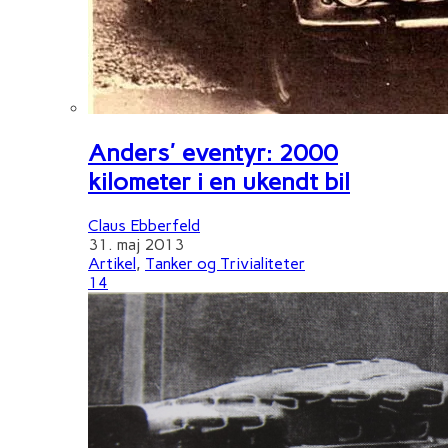
Anders' eventyr: 2000
kilometer i en ukendt bil
Claus Ebberfeld
31. maj 2013
Artikel
,
Tanker og Trivialiteter
14