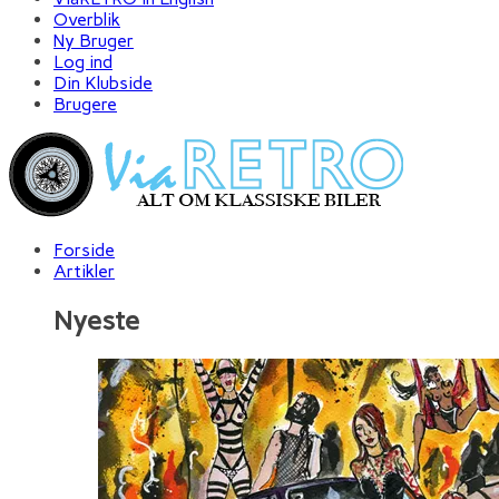
Overblik
Ny Bruger
Log ind
Din Klubside
Brugere
Forside
Artikler
Nyeste