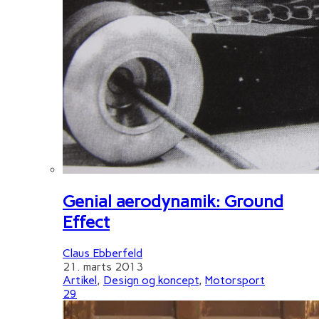
Genial aerodynamik: Ground
Effect
Claus Ebberfeld
21. marts 2013
Artikel
,
Design og koncept
,
Motorsport
29