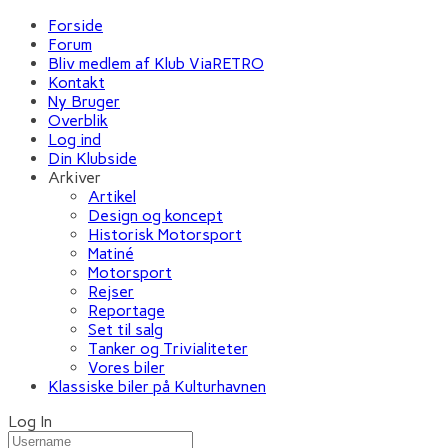
Forside
Forum
Bliv medlem af Klub ViaRETRO
Kontakt
Ny Bruger
Overblik
Log ind
Din Klubside
Arkiver
Artikel
Design og koncept
Historisk Motorsport
Matiné
Motorsport
Rejser
Reportage
Set til salg
Tanker og Trivialiteter
Vores biler
Klassiske biler på Kulturhavnen
Log In