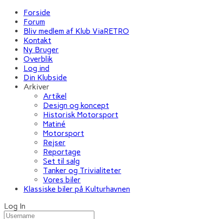
Forside
Forum
Bliv medlem af Klub ViaRETRO
Kontakt
Ny Bruger
Overblik
Log ind
Din Klubside
Arkiver
Artikel
Design og koncept
Historisk Motorsport
Matiné
Motorsport
Rejser
Reportage
Set til salg
Tanker og Trivialiteter
Vores biler
Klassiske biler på Kulturhavnen
Log In