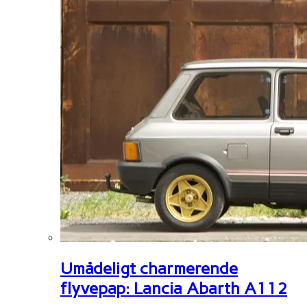
Umådeligt charmerende
flyvepap: Lancia Abarth A112