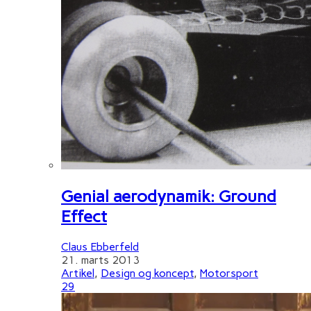
Genial aerodynamik: Ground
Effect
Claus Ebberfeld
21. marts 2013
Artikel
,
Design og koncept
,
Motorsport
29