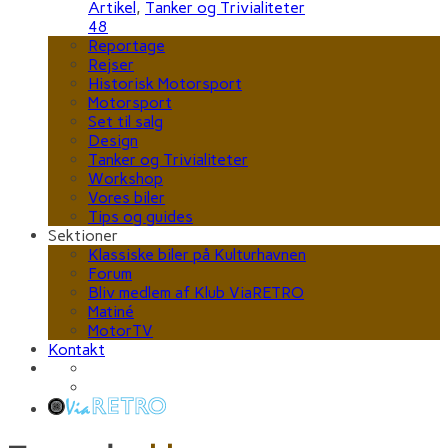
Artikel
,
Tanker og Trivialiteter
48
Reportage
Rejser
Historisk Motorsport
Motorsport
Set til salg
Design
Tanker og Trivialiteter
Workshop
Vores biler
Tips og guides
Sektioner
Klassiske biler på Kulturhavnen
Forum
Bliv medlem af Klub ViaRETRO
Matiné
MotorTV
Kontakt