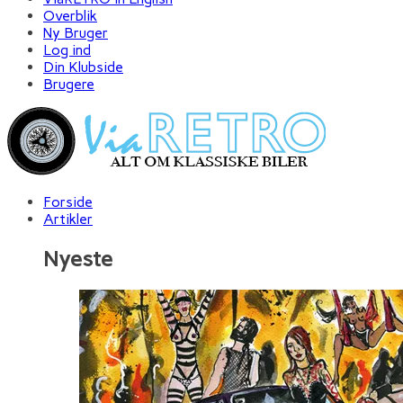
Overblik
Ny Bruger
Log ind
Din Klubside
Brugere
Forside
Artikler
Nyeste