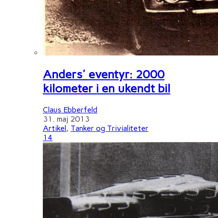
Anders' eventyr: 2000
kilometer i en ukendt bil
Claus Ebberfeld
31. maj 2013
Artikel
,
Tanker og Trivialiteter
14