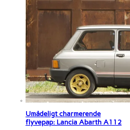
Umådeligt charmerende
flyvepap: Lancia Abarth A112