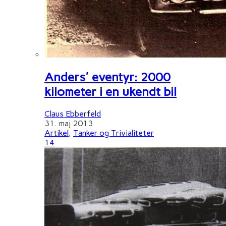
Anders' eventyr: 2000
kilometer i en ukendt bil
Claus Ebberfeld
31. maj 2013
Artikel
,
Tanker og Trivialiteter
14