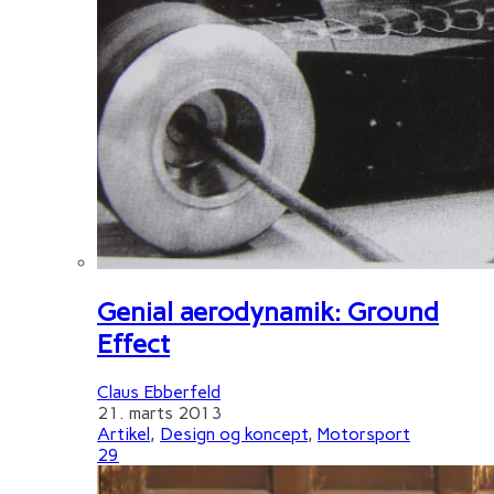
Genial aerodynamik: Ground
Effect
Claus Ebberfeld
21. marts 2013
Artikel
,
Design og koncept
,
Motorsport
29