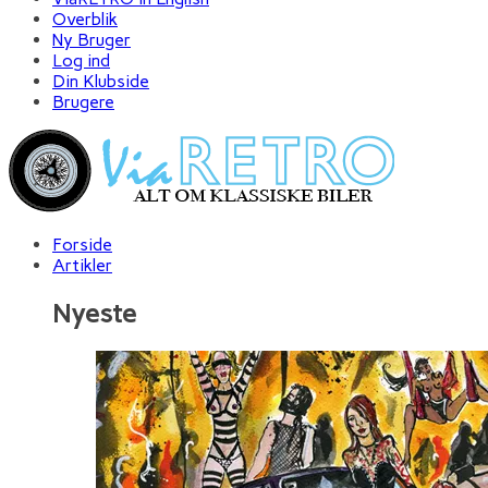
Overblik
Ny Bruger
Log ind
Din Klubside
Brugere
Forside
Artikler
Nyeste