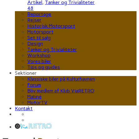
Artikel
,
Tanker og Trivialiteter
48
Reportage
Rejser
Historisk Motorsport
Motorsport
Set til salg
Design
Tanker og Trivialiteter
Workshop
Vores biler
Tips og guides
Sektioner
Klassiske biler på Kulturhavnen
Forum
Bliv medlem af Klub ViaRETRO
Matiné
MotorTV
Kontakt