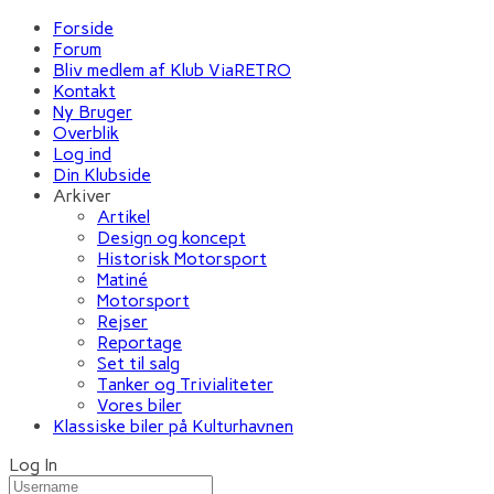
Forside
Forum
Bliv medlem af Klub ViaRETRO
Kontakt
Ny Bruger
Overblik
Log ind
Din Klubside
Arkiver
Artikel
Design og koncept
Historisk Motorsport
Matiné
Motorsport
Rejser
Reportage
Set til salg
Tanker og Trivialiteter
Vores biler
Klassiske biler på Kulturhavnen
Log In