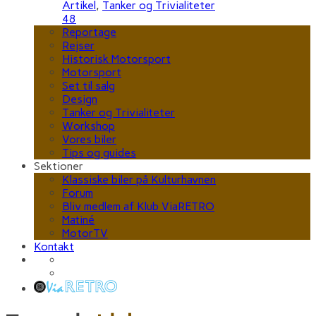
Artikel
,
Tanker og Trivialiteter
48
Reportage
Rejser
Historisk Motorsport
Motorsport
Set til salg
Design
Tanker og Trivialiteter
Workshop
Vores biler
Tips og guides
Sektioner
Klassiske biler på Kulturhavnen
Forum
Bliv medlem af Klub ViaRETRO
Matiné
MotorTV
Kontakt