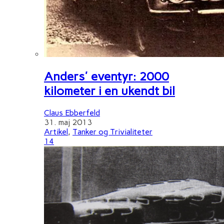
Anders' eventyr: 2000
kilometer i en ukendt bil
Claus Ebberfeld
31. maj 2013
Artikel
,
Tanker og Trivialiteter
14