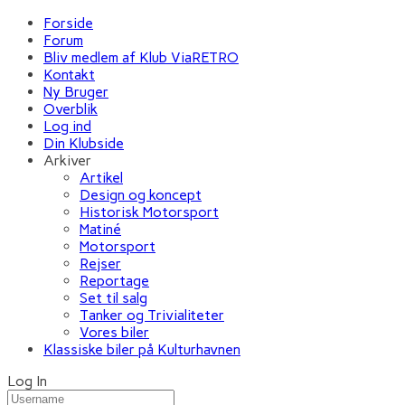
Forside
Forum
Bliv medlem af Klub ViaRETRO
Kontakt
Ny Bruger
Overblik
Log ind
Din Klubside
Arkiver
Artikel
Design og koncept
Historisk Motorsport
Matiné
Motorsport
Rejser
Reportage
Set til salg
Tanker og Trivialiteter
Vores biler
Klassiske biler på Kulturhavnen
Log In