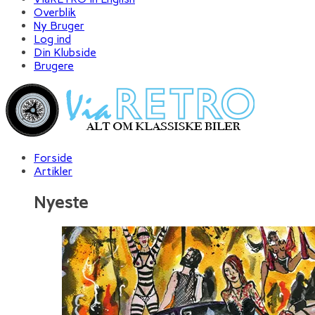
Overblik
Ny Bruger
Log ind
Din Klubside
Brugere
Forside
Artikler
Nyeste