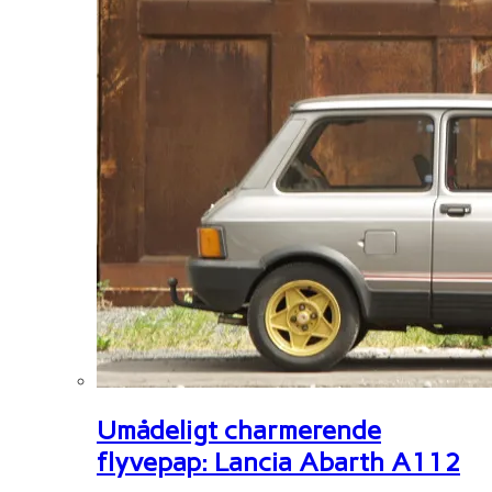
Umådeligt charmerende
flyvepap: Lancia Abarth A112