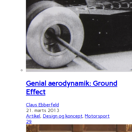
Genial aerodynamik: Ground
Effect
Claus Ebberfeld
21. marts 2013
Artikel
,
Design og koncept
,
Motorsport
29