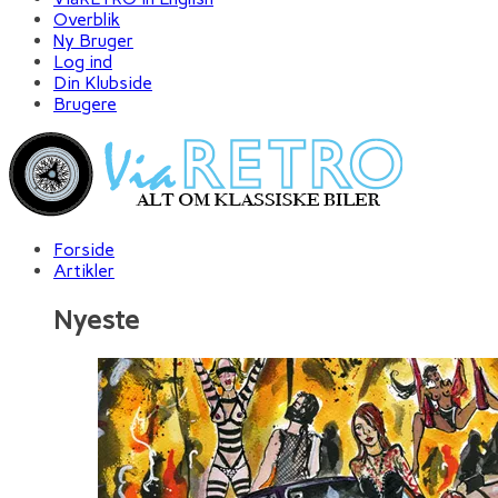
Overblik
Ny Bruger
Log ind
Din Klubside
Brugere
Forside
Artikler
Nyeste