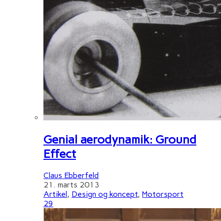
Genial aerodynamik: Ground
Effect
Claus Ebberfeld
21. marts 2013
Artikel
,
Design og koncept
,
Motorsport
29