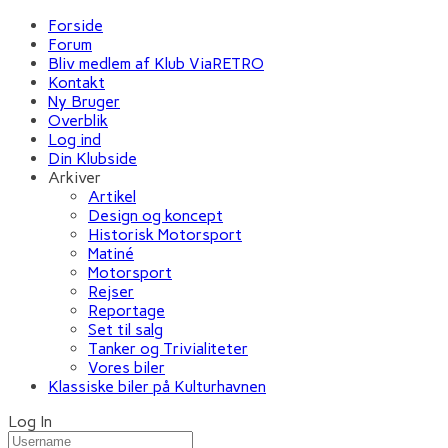
Forside
Forum
Bliv medlem af Klub ViaRETRO
Kontakt
Ny Bruger
Overblik
Log ind
Din Klubside
Arkiver
Artikel
Design og koncept
Historisk Motorsport
Matiné
Motorsport
Rejser
Reportage
Set til salg
Tanker og Trivialiteter
Vores biler
Klassiske biler på Kulturhavnen
Log In