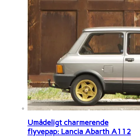
Umådeligt charmerende
flyvepap: Lancia Abarth A112