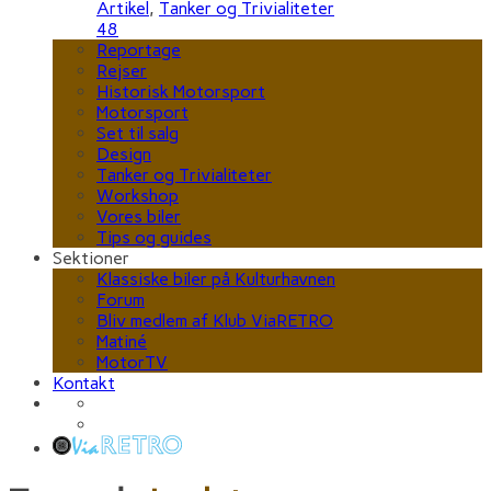
Artikel
,
Tanker og Trivialiteter
48
Reportage
Rejser
Historisk Motorsport
Motorsport
Set til salg
Design
Tanker og Trivialiteter
Workshop
Vores biler
Tips og guides
Sektioner
Klassiske biler på Kulturhavnen
Forum
Bliv medlem af Klub ViaRETRO
Matiné
MotorTV
Kontakt