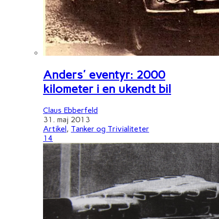
Anders' eventyr: 2000
kilometer i en ukendt bil
Claus Ebberfeld
31. maj 2013
Artikel
,
Tanker og Trivialiteter
14