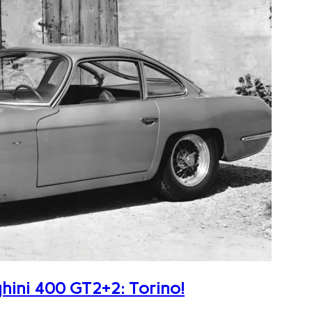
ghini 400 GT2+2: Torino!