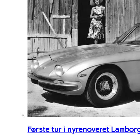
Første tur i nyrenoveret Lambor