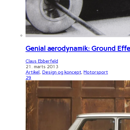
Genial aerodynamik: Ground Effe
Claus Ebberfeld
21. marts 2013
Artikel
,
Design og koncept
,
Motorsport
29