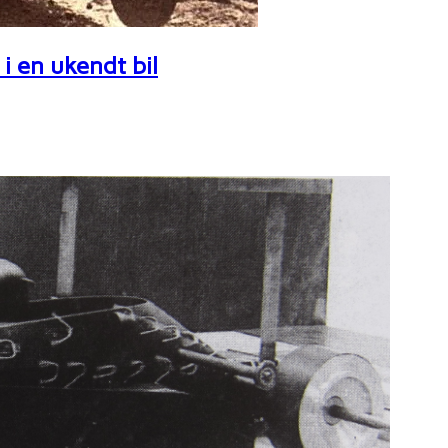
i en ukendt bil