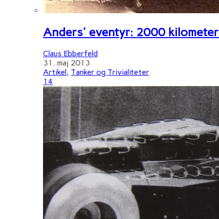
Anders' eventyr: 2000 kilometer 
Claus Ebberfeld
31. maj 2013
Artikel
,
Tanker og Trivialiteter
14