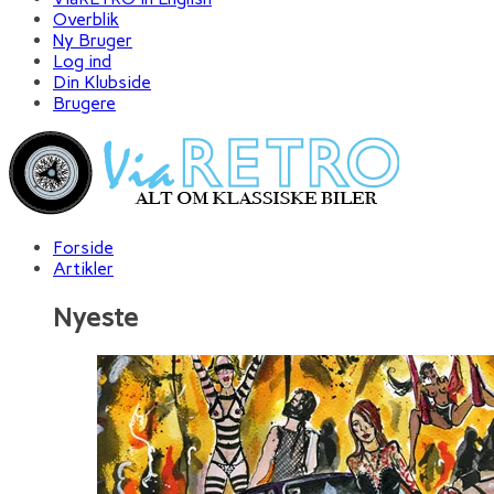
Overblik
Ny Bruger
Log ind
Din Klubside
Brugere
Forside
Artikler
Nyeste