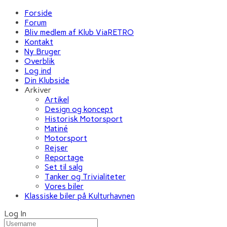
Forside
Forum
Bliv medlem af Klub ViaRETRO
Kontakt
Ny Bruger
Overblik
Log ind
Din Klubside
Arkiver
Artikel
Design og koncept
Historisk Motorsport
Matiné
Motorsport
Rejser
Reportage
Set til salg
Tanker og Trivialiteter
Vores biler
Klassiske biler på Kulturhavnen
Log In