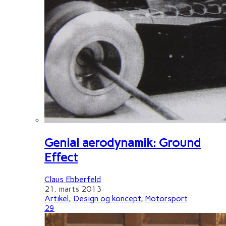
Genial aerodynamik: Ground
Effect
Claus Ebberfeld
21. marts 2013
Artikel
,
Design og koncept
,
Motorsport
29