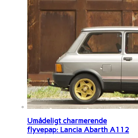
Umådeligt charmerende
flyvepap: Lancia Abarth A112