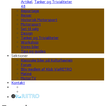
Artikel
,
Tanker og Trivialiteter
48
Reportage
Rejser
Historisk Motorsport
Motorsport
Set til salg
Design
Tanker og Trivialiteter
Workshop
Vores biler
Tips og guides
Sektioner
Klassiske biler på Kulturhavnen
Forum
Bliv medlem af Klub ViaRETRO
Matiné
MotorTV
Kontakt