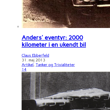
Anders' eventyr: 2000
kilometer i en ukendt bil
Claus Ebberfeld
31. maj 2013
Artikel
,
Tanker og Trivialiteter
14