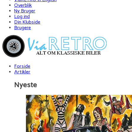
Overblik
Ny Bruger
Log ind
Din Klubside
Brugere
Forside
Artikler
Nyeste