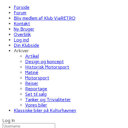
Forside
Forum
Bliv medlem af Klub ViaRETRO
Kontakt
Ny Bruger
Overblik
Log ind
Din Klubside
Arkiver
Artikel
Design og koncept
Historisk Motorsport
Matiné
Motorsport
Rejser
Reportage
Set til salg
Tanker og Trivialiteter
Vores biler
Klassiske biler på Kulturhavnen
Log In