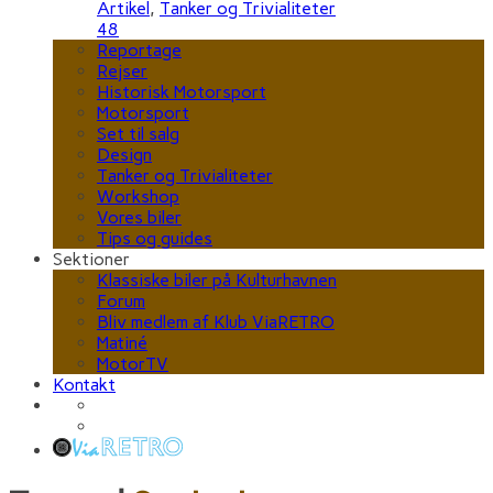
Artikel
,
Tanker og Trivialiteter
48
Reportage
Rejser
Historisk Motorsport
Motorsport
Set til salg
Design
Tanker og Trivialiteter
Workshop
Vores biler
Tips og guides
Sektioner
Klassiske biler på Kulturhavnen
Forum
Bliv medlem af Klub ViaRETRO
Matiné
MotorTV
Kontakt