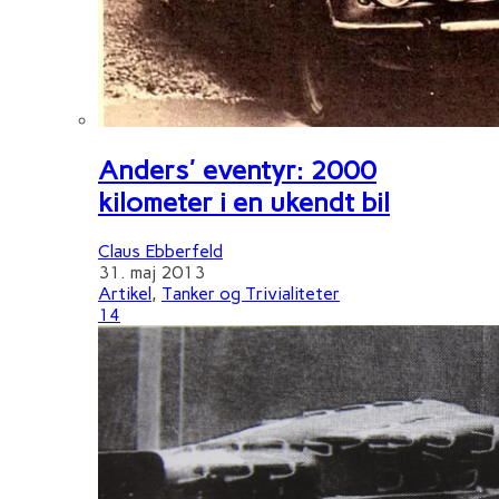
Anders' eventyr: 2000
kilometer i en ukendt bil
Claus Ebberfeld
31. maj 2013
Artikel
,
Tanker og Trivialiteter
14