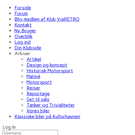
Forside
Forum
Bliv medlem af Klub ViaRETRO
Kontakt
Ny Bruger
Overblik
Log ind
Din Klubside
Arkiver
Artikel
Design og koncept
Historisk Motorsport
Matiné
Motorsport
Rejser
Reportage
Set til salg
Tanker og Trivialiteter
Vores biler
Klassiske biler på Kulturhavnen
Log In