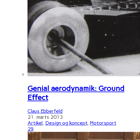
Genial aerodynamik: Ground
Effect
Claus Ebberfeld
21. marts 2013
Artikel
,
Design og koncept
,
Motorsport
29