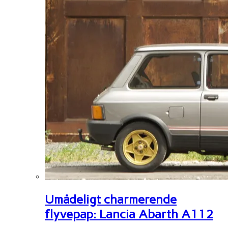
Umådeligt charmerende
flyvepap: Lancia Abarth A112