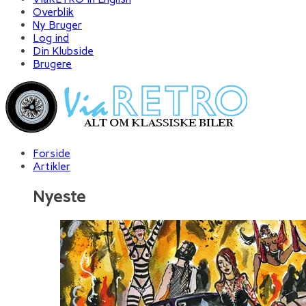
Overblik
Ny Bruger
Log ind
Din Klubside
Brugere
Forside
Artikler
Nyeste