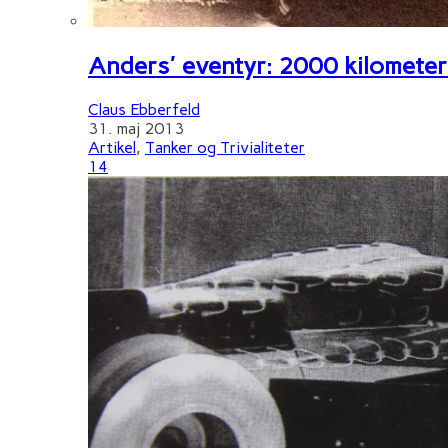
Anders' eventyr: 2000 kilometer 
Claus Ebberfeld
31. maj 2013
Artikel
,
Tanker og Trivialiteter
14