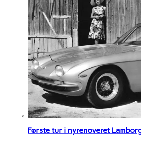
Første tur i nyrenoveret Lambor