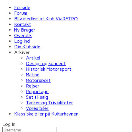
Forside
Forum
Bliv medlem af Klub ViaRETRO
Kontakt
Ny Bruger
Overblik
Log ind
Din Klubside
Arkiver
Artikel
Design og koncept
Historisk Motorsport
Matiné
Motorsport
Rejser
Reportage
Set til salg
Tanker og Trivialiteter
Vores biler
Klassiske biler på Kulturhavnen
Log In