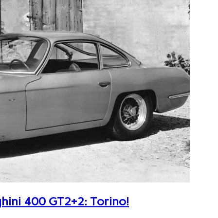
ghini 400 GT2+2: Torino!