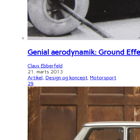
Genial aerodynamik: Ground Effe
Claus Ebberfeld
21. marts 2013
Artikel
,
Design og koncept
,
Motorsport
29