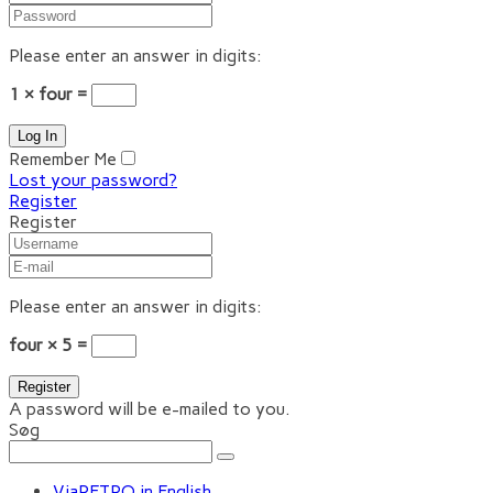
Please enter an answer in digits:
1 × four =
Remember Me
Lost your password?
Register
Register
Please enter an answer in digits:
four × 5 =
A password will be e-mailed to you.
Søg
ViaRETRO in English