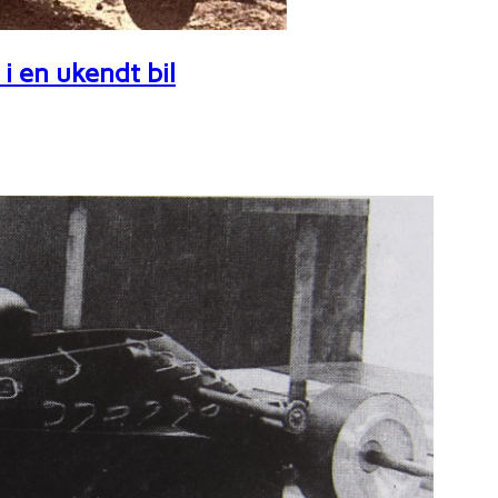
i en ukendt bil