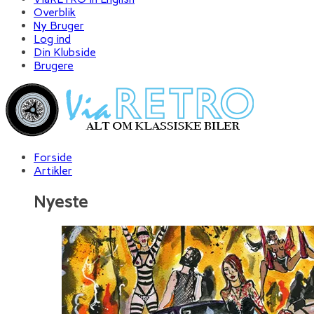
Overblik
Ny Bruger
Log ind
Din Klubside
Brugere
Forside
Artikler
Nyeste