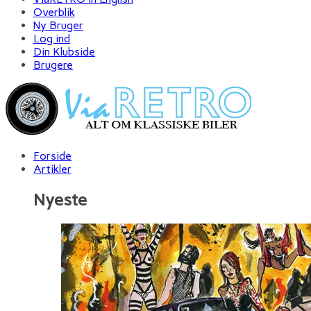
Overblik
Ny Bruger
Log ind
Din Klubside
Brugere
Forside
Artikler
Nyeste