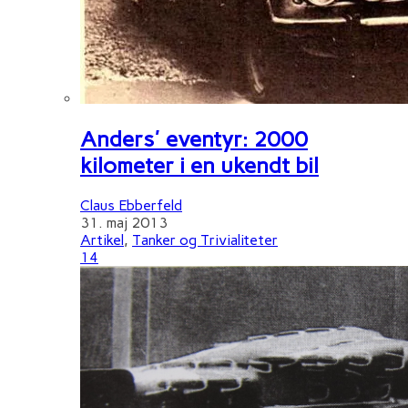
Anders' eventyr: 2000
kilometer i en ukendt bil
Claus Ebberfeld
31. maj 2013
Artikel
,
Tanker og Trivialiteter
14