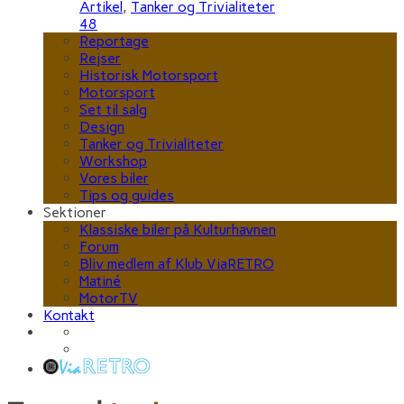
Artikel
,
Tanker og Trivialiteter
48
Reportage
Rejser
Historisk Motorsport
Motorsport
Set til salg
Design
Tanker og Trivialiteter
Workshop
Vores biler
Tips og guides
Sektioner
Klassiske biler på Kulturhavnen
Forum
Bliv medlem af Klub ViaRETRO
Matiné
MotorTV
Kontakt