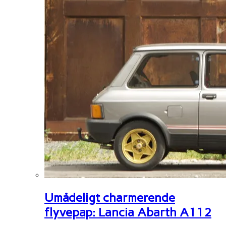
Umådeligt charmerende
flyvepap: Lancia Abarth A112