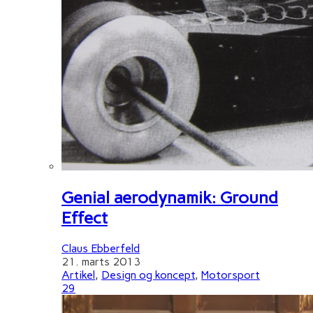
Genial aerodynamik: Ground
Effect
Claus Ebberfeld
21. marts 2013
Artikel
,
Design og koncept
,
Motorsport
29