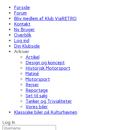
Forside
Forum
Bliv medlem af Klub ViaRETRO
Kontakt
Ny Bruger
Overblik
Log ind
Din Klubside
Arkiver
Artikel
Design og koncept
Historisk Motorsport
Matiné
Motorsport
Rejser
Reportage
Set til salg
Tanker og Trivialiteter
Vores biler
Klassiske biler på Kulturhavnen
Log In