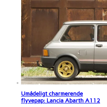
Umådeligt charmerende
flyvepap: Lancia Abarth A112