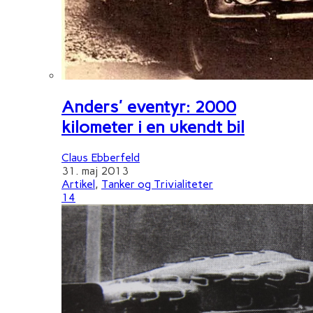
Anders' eventyr: 2000
kilometer i en ukendt bil
Claus Ebberfeld
31. maj 2013
Artikel
,
Tanker og Trivialiteter
14