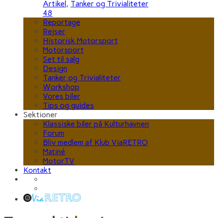
Artikel
,
Tanker og Trivialiteter
48
Reportage
Rejser
Historisk Motorsport
Motorsport
Set til salg
Design
Tanker og Trivialiteter
Workshop
Vores biler
Tips og guides
Sektioner
Klassiske biler på Kulturhavnen
Forum
Bliv medlem af Klub ViaRETRO
Matiné
MotorTV
Kontakt