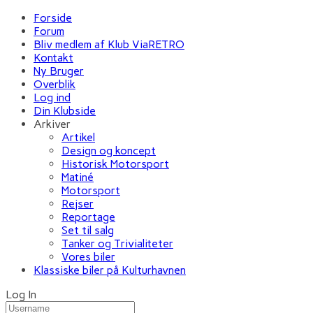
Forside
Forum
Bliv medlem af Klub ViaRETRO
Kontakt
Ny Bruger
Overblik
Log ind
Din Klubside
Arkiver
Artikel
Design og koncept
Historisk Motorsport
Matiné
Motorsport
Rejser
Reportage
Set til salg
Tanker og Trivialiteter
Vores biler
Klassiske biler på Kulturhavnen
Log In