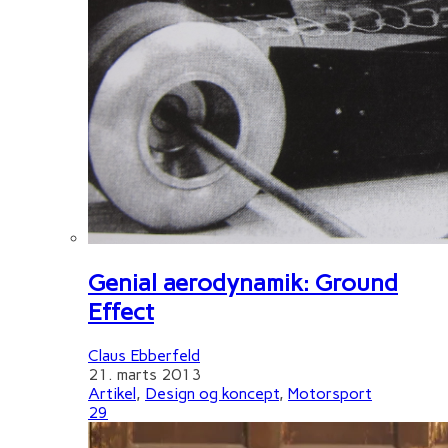
Genial aerodynamik: Ground
Effect
Claus Ebberfeld
21. marts 2013
Artikel
,
Design og koncept
,
Motorsport
29