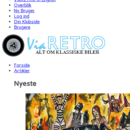
Overblik
Ny Bruger
Log ind
Din Klubside
Brugere
Forside
Artikler
Nyeste