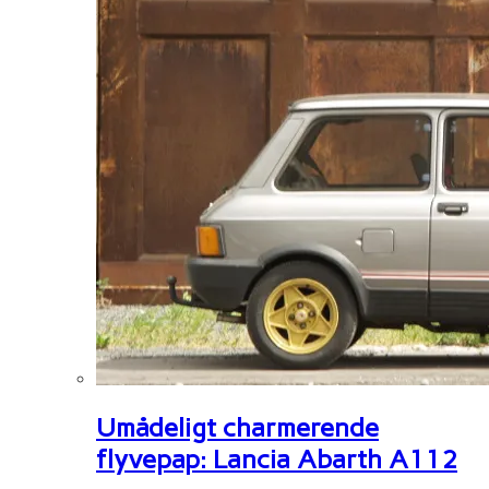
Umådeligt charmerende
flyvepap: Lancia Abarth A112