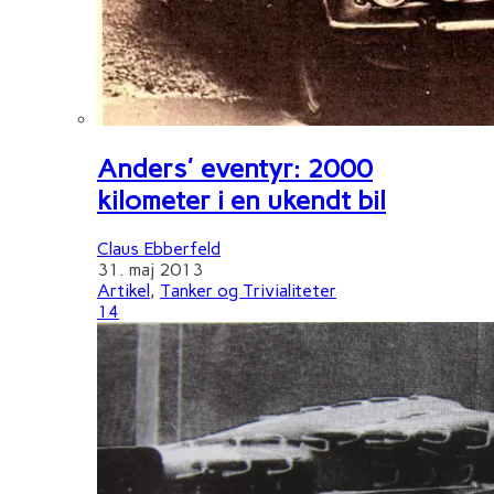
Anders' eventyr: 2000
kilometer i en ukendt bil
Claus Ebberfeld
31. maj 2013
Artikel
,
Tanker og Trivialiteter
14