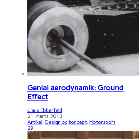
Genial aerodynamik: Ground
Effect
Claus Ebberfeld
21. marts 2013
Artikel
,
Design og koncept
,
Motorsport
29