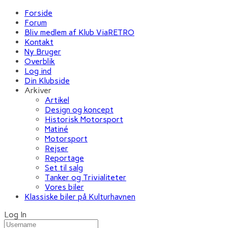
Forside
Forum
Bliv medlem af Klub ViaRETRO
Kontakt
Ny Bruger
Overblik
Log ind
Din Klubside
Arkiver
Artikel
Design og koncept
Historisk Motorsport
Matiné
Motorsport
Rejser
Reportage
Set til salg
Tanker og Trivialiteter
Vores biler
Klassiske biler på Kulturhavnen
Log In