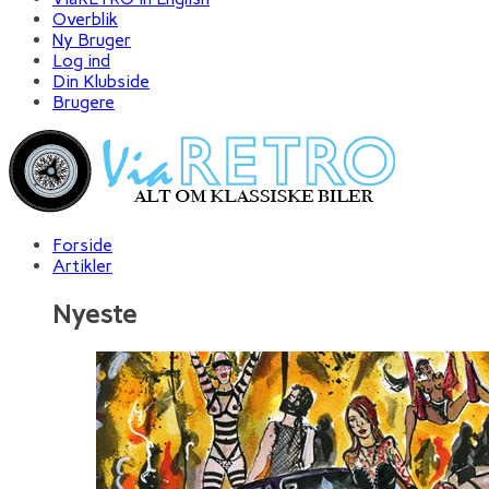
Overblik
Ny Bruger
Log ind
Din Klubside
Brugere
Forside
Artikler
Nyeste