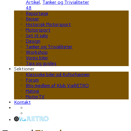
Artikel
,
Tanker og Trivialiteter
48
Reportage
Rejser
Historisk Motorsport
Motorsport
Set til salg
Design
Tanker og Trivialiteter
Workshop
Vores biler
Tips og guides
Sektioner
Klassiske biler på Kulturhavnen
Forum
Bliv medlem af Klub ViaRETRO
Matiné
MotorTV
Kontakt