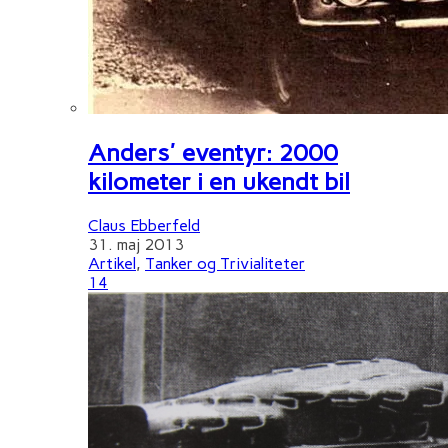
Anders' eventyr: 2000
kilometer i en ukendt bil
Claus Ebberfeld
31. maj 2013
Artikel
,
Tanker og Trivialiteter
14