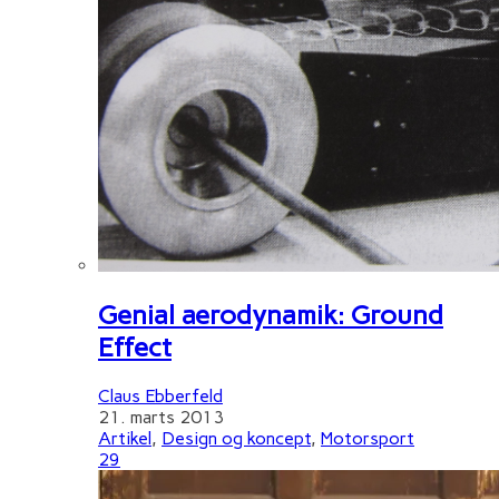
Genial aerodynamik: Ground
Effect
Claus Ebberfeld
21. marts 2013
Artikel
,
Design og koncept
,
Motorsport
29