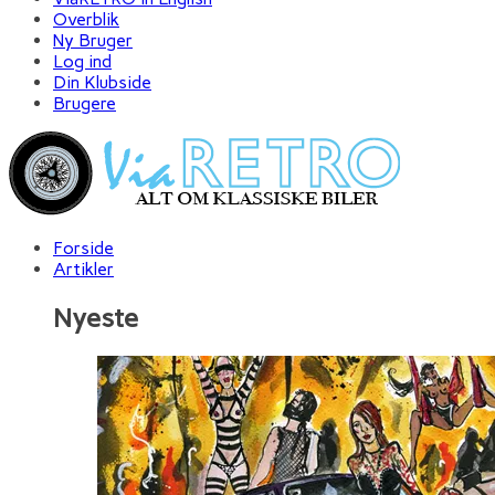
Overblik
Ny Bruger
Log ind
Din Klubside
Brugere
Forside
Artikler
Nyeste