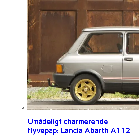
Umådeligt charmerende
flyvepap: Lancia Abarth A112