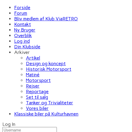
Forside
Forum
Bliv medlem af Klub ViaRETRO
Kontakt
Ny Bruger
Overblik
Log ind
Din Klubside
Arkiver
Artikel
Design og koncept
Historisk Motorsport
Matiné
Motorsport
Rejser
Reportage
Set til salg
Tanker og Trivialiteter
Vores biler
Klassiske biler på Kulturhavnen
Log In