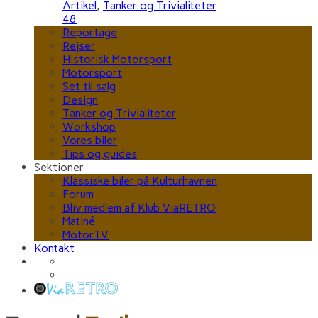
Artikel
,
Tanker og Trivialiteter
48
Reportage
Rejser
Historisk Motorsport
Motorsport
Set til salg
Design
Tanker og Trivialiteter
Workshop
Vores biler
Tips og guides
Sektioner
Klassiske biler på Kulturhavnen
Forum
Bliv medlem af Klub ViaRETRO
Matiné
MotorTV
Kontakt