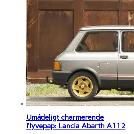
Umådeligt charmerende
flyvepap: Lancia Abarth A112