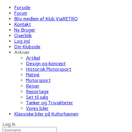
Forside
Forum
Bliv medlem af Klub ViaRETRO
Kontakt
Ny Bruger
Overblik
Log ind
Din Klubside
Arkiver
Artikel
Design og koncept
Historisk Motorsport
Matiné
Motorsport
Rejser
Reportage
Set til salg
Tanker og Trivialiteter
Vores biler
Klassiske biler på Kulturhavnen
Log In