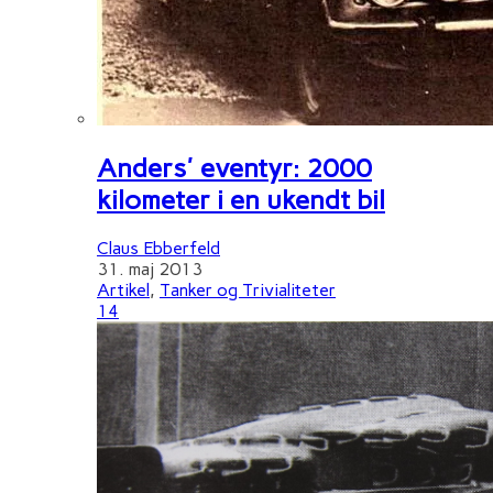
Anders' eventyr: 2000
kilometer i en ukendt bil
Claus Ebberfeld
31. maj 2013
Artikel
,
Tanker og Trivialiteter
14