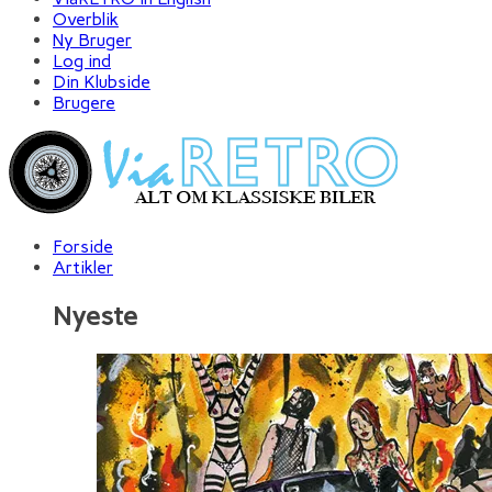
Overblik
Ny Bruger
Log ind
Din Klubside
Brugere
Forside
Artikler
Nyeste