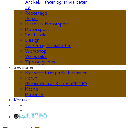
Artikel
,
Tanker og Trivialiteter
48
Reportage
Rejser
Historisk Motorsport
Motorsport
Set til salg
Design
Tanker og Trivialiteter
Workshop
Vores biler
Tips og guides
Sektioner
Klassiske biler på Kulturhavnen
Forum
Bliv medlem af Klub ViaRETRO
Matiné
MotorTV
Kontakt