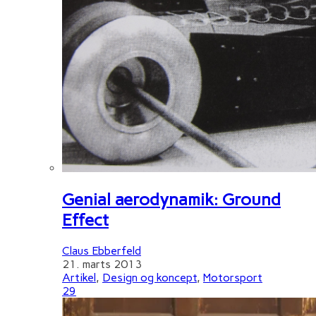
Genial aerodynamik: Ground
Effect
Claus Ebberfeld
21. marts 2013
Artikel
,
Design og koncept
,
Motorsport
29