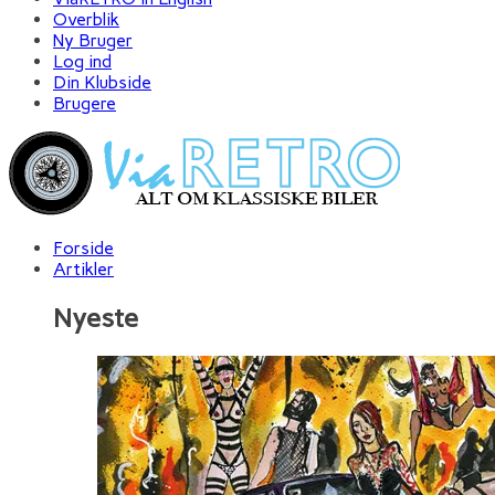
Overblik
Ny Bruger
Log ind
Din Klubside
Brugere
Forside
Artikler
Nyeste