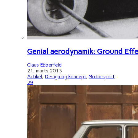
Genial aerodynamik: Ground Effe
Claus Ebberfeld
21. marts 2013
Artikel
,
Design og koncept
,
Motorsport
29