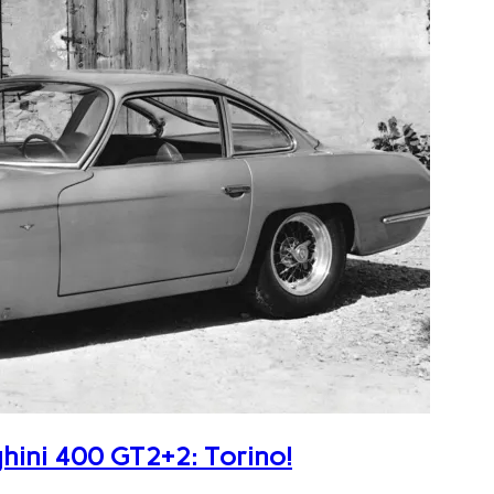
ghini 400 GT2+2: Torino!