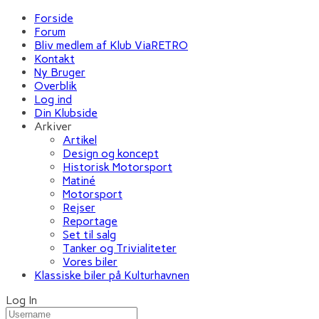
Forside
Forum
Bliv medlem af Klub ViaRETRO
Kontakt
Ny Bruger
Overblik
Log ind
Din Klubside
Arkiver
Artikel
Design og koncept
Historisk Motorsport
Matiné
Motorsport
Rejser
Reportage
Set til salg
Tanker og Trivialiteter
Vores biler
Klassiske biler på Kulturhavnen
Log In