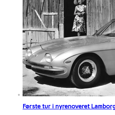
Første tur i nyrenoveret Lambor