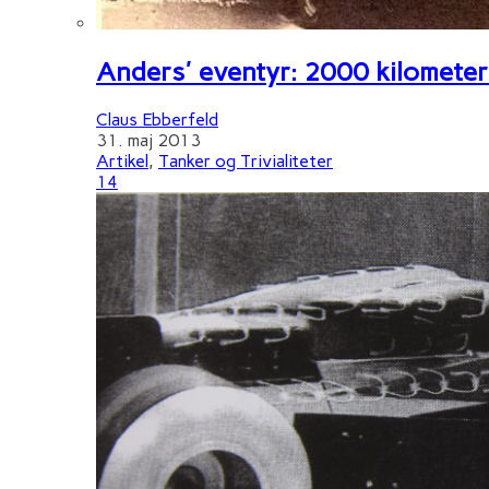
Anders' eventyr: 2000 kilometer 
Claus Ebberfeld
31. maj 2013
Artikel
,
Tanker og Trivialiteter
14