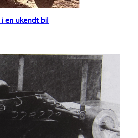
i en ukendt bil