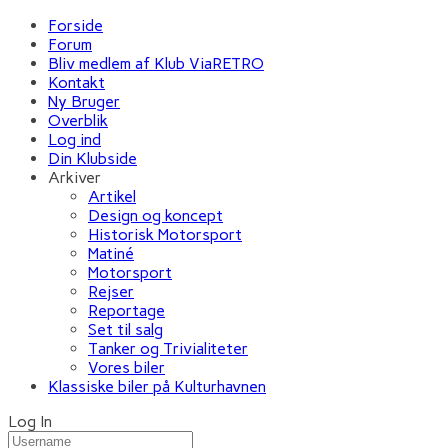
Forside
Forum
Bliv medlem af Klub ViaRETRO
Kontakt
Ny Bruger
Overblik
Log ind
Din Klubside
Arkiver
Artikel
Design og koncept
Historisk Motorsport
Matiné
Motorsport
Rejser
Reportage
Set til salg
Tanker og Trivialiteter
Vores biler
Klassiske biler på Kulturhavnen
Log In