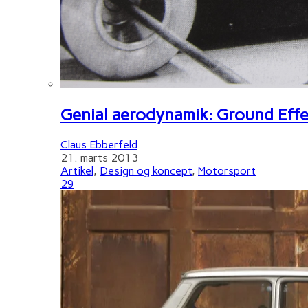
Genial aerodynamik: Ground Effe
Claus Ebberfeld
21. marts 2013
Artikel
,
Design og koncept
,
Motorsport
29