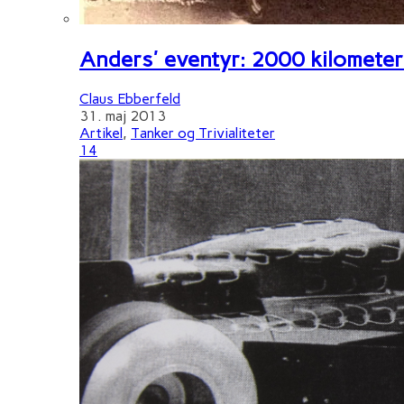
Anders' eventyr: 2000 kilometer 
Claus Ebberfeld
31. maj 2013
Artikel
,
Tanker og Trivialiteter
14