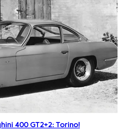
ghini 400 GT2+2: Torino!