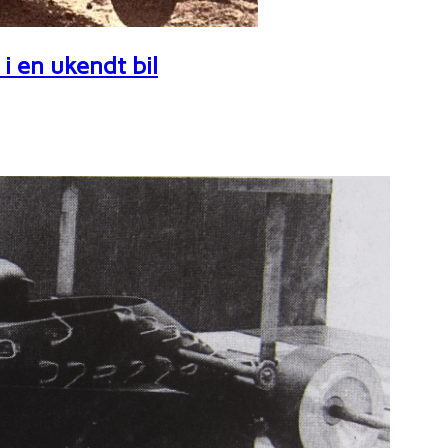
i en ukendt bil