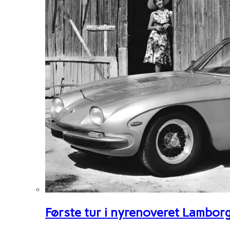
Første tur i nyrenoveret Lambor