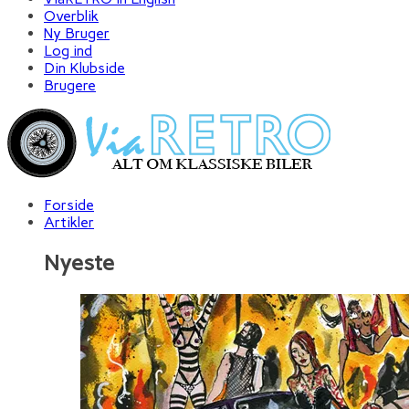
Overblik
Ny Bruger
Log ind
Din Klubside
Brugere
Forside
Artikler
Nyeste