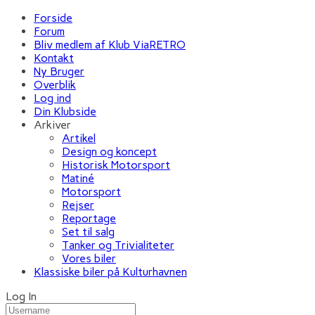
Forside
Forum
Bliv medlem af Klub ViaRETRO
Kontakt
Ny Bruger
Overblik
Log ind
Din Klubside
Arkiver
Artikel
Design og koncept
Historisk Motorsport
Matiné
Motorsport
Rejser
Reportage
Set til salg
Tanker og Trivialiteter
Vores biler
Klassiske biler på Kulturhavnen
Log In