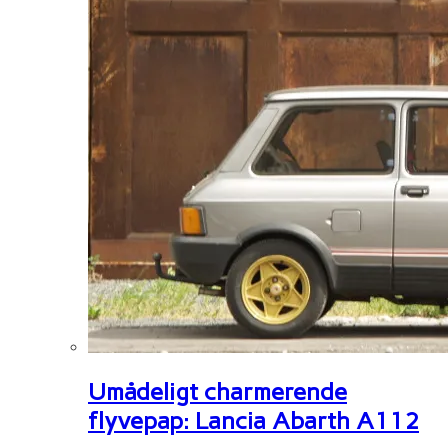
Umådeligt charmerende
flyvepap: Lancia Abarth A112