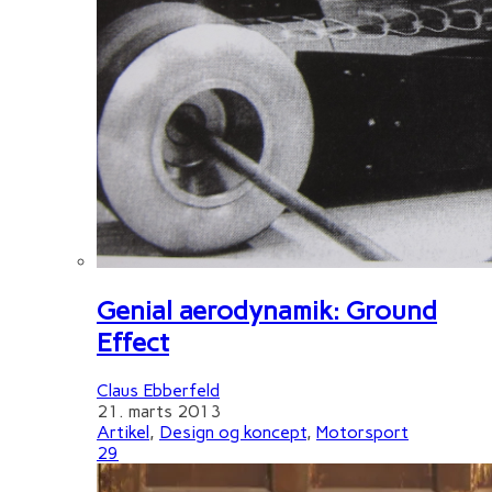
Genial aerodynamik: Ground
Effect
Claus Ebberfeld
21. marts 2013
Artikel
,
Design og koncept
,
Motorsport
29