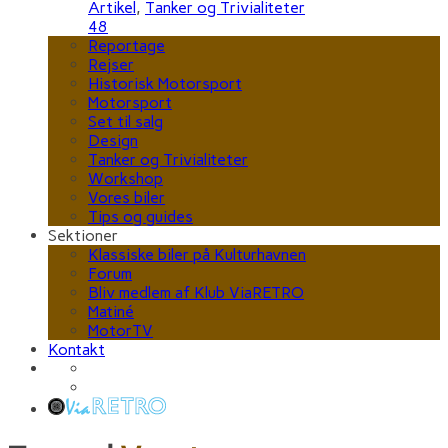
Artikel
,
Tanker og Trivialiteter
48
Reportage
Rejser
Historisk Motorsport
Motorsport
Set til salg
Design
Tanker og Trivialiteter
Workshop
Vores biler
Tips og guides
Sektioner
Klassiske biler på Kulturhavnen
Forum
Bliv medlem af Klub ViaRETRO
Matiné
MotorTV
Kontakt