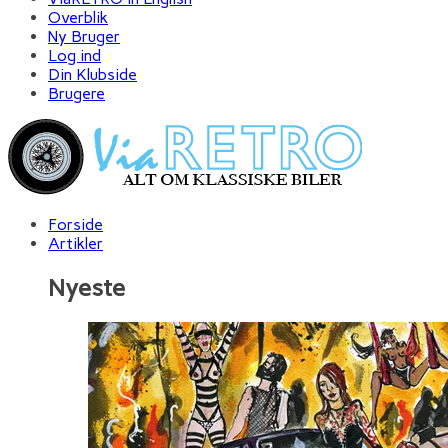
Overblik
Ny Bruger
Log ind
Din Klubside
Brugere
Forside
Artikler
Nyeste