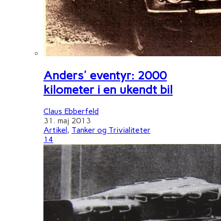
Anders' eventyr: 2000
kilometer i en ukendt bil
Claus Ebberfeld
31. maj 2013
Artikel
,
Tanker og Trivialiteter
14