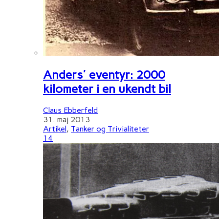
Anders' eventyr: 2000
kilometer i en ukendt bil
Claus Ebberfeld
31. maj 2013
Artikel
,
Tanker og Trivialiteter
14