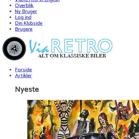
Overblik
Ny Bruger
Log ind
Din Klubside
Brugere
Forside
Artikler
Nyeste