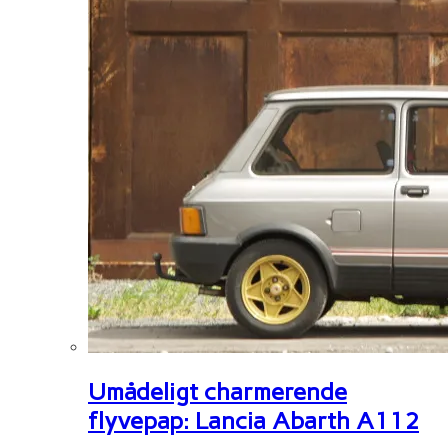
Umådeligt charmerende
flyvepap: Lancia Abarth A112