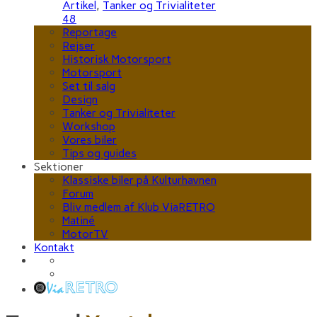
Artikel
,
Tanker og Trivialiteter
48
Reportage
Rejser
Historisk Motorsport
Motorsport
Set til salg
Design
Tanker og Trivialiteter
Workshop
Vores biler
Tips og guides
Sektioner
Klassiske biler på Kulturhavnen
Forum
Bliv medlem af Klub ViaRETRO
Matiné
MotorTV
Kontakt