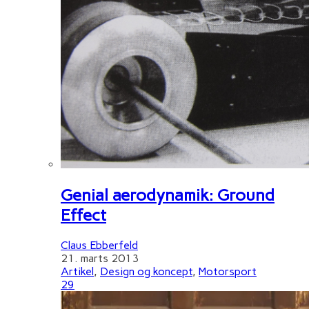
Genial aerodynamik: Ground
Effect
Claus Ebberfeld
21. marts 2013
Artikel
,
Design og koncept
,
Motorsport
29