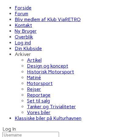
Forside
Forum
Bliv medlem af Klub ViaRETRO
Kontakt
Ny Bruger
Overblik
Log ind
Din Klubside
Arkiver
Artikel
Design og koncept
Historisk Motorsport
Matiné
Motorsport
Rejser
Reportage
Set til salg
Tanker og Trivialiteter
Vores biler
Klassiske biler på Kulturhavnen
Log In