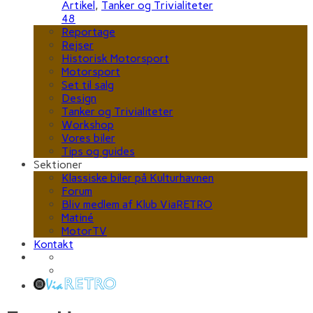
Artikel
,
Tanker og Trivialiteter
48
Reportage
Rejser
Historisk Motorsport
Motorsport
Set til salg
Design
Tanker og Trivialiteter
Workshop
Vores biler
Tips og guides
Sektioner
Klassiske biler på Kulturhavnen
Forum
Bliv medlem af Klub ViaRETRO
Matiné
MotorTV
Kontakt