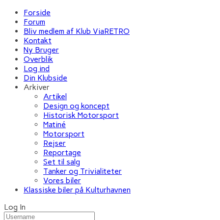
Forside
Forum
Bliv medlem af Klub ViaRETRO
Kontakt
Ny Bruger
Overblik
Log ind
Din Klubside
Arkiver
Artikel
Design og koncept
Historisk Motorsport
Matiné
Motorsport
Rejser
Reportage
Set til salg
Tanker og Trivialiteter
Vores biler
Klassiske biler på Kulturhavnen
Log In