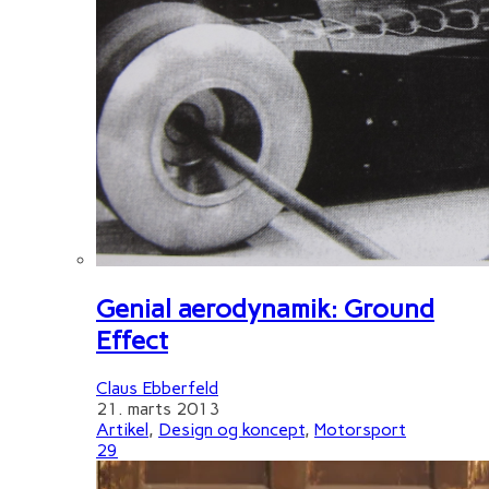
Genial aerodynamik: Ground
Effect
Claus Ebberfeld
21. marts 2013
Artikel
,
Design og koncept
,
Motorsport
29