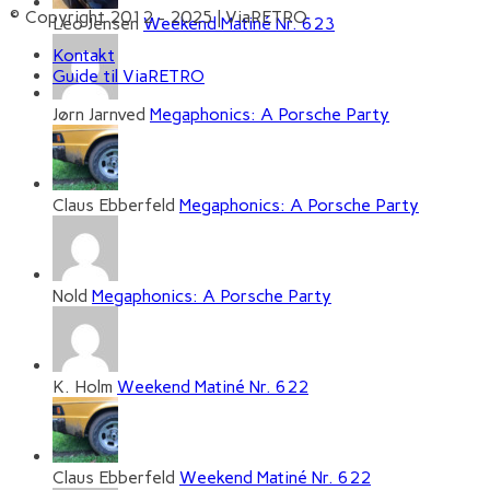
© Copyright 2012 - 2025 | ViaRETRO
Leo Jensen
Weekend Matiné Nr. 623
Kontakt
Guide til ViaRETRO
Jørn Jarnved
Megaphonics: A Porsche Party
Claus Ebberfeld
Megaphonics: A Porsche Party
Nold
Megaphonics: A Porsche Party
K. Holm
Weekend Matiné Nr. 622
Claus Ebberfeld
Weekend Matiné Nr. 622