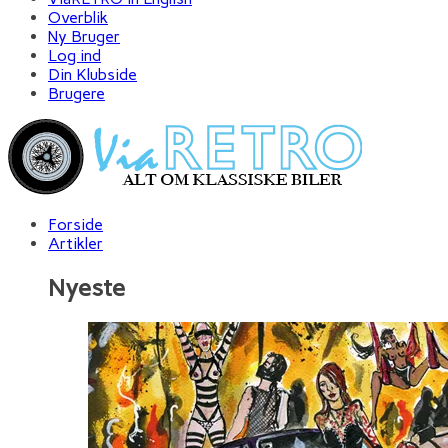
Overblik
Ny Bruger
Log ind
Din Klubside
Brugere
Forside
Artikler
Nyeste