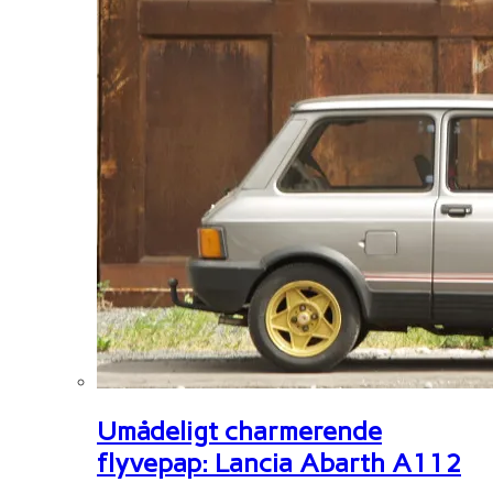
Umådeligt charmerende
flyvepap: Lancia Abarth A112