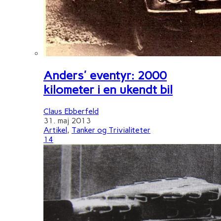
Anders' eventyr: 2000
kilometer i en ukendt bil
Claus Ebberfeld
31. maj 2013
Artikel
,
Tanker og Trivialiteter
14