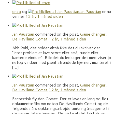
enzo
og
Jan Paustian
er nu
venner
12 år, 1 måned siden
Jan Paustian
commented on the post,
Game changer:
De Havilland Comet
12 år, 1 måned siden
Ahh Ryhl, det holder altså ikke det du skriver der.
“Intet problem at lave store eller små, runde eller
kantede vinduer”. Billedet du ledsager det med viser jo
netop vinduer med pænt afrundede hjørner, monteret i
[…]
Jan Paustian
commented on the post,
Game changer:
De Havilland Comet
12 år, 1 måned siden
Fantastisk fly den Comet. Der er lavet en lang og flot
dokumentarfilm om netop De Havillands Comet og de
følgendes års opklaringsarbejde omkring årsagerne til
de mange fatale havarier. De viste at det faktisk var