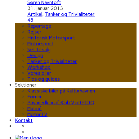
Søren Navntoft
31. januar 2013
Artikel
,
Tanker og Trivialiteter
48
Reportage
Rejser
Historisk Motorsport
Motorsport
Set til salg
Design
Tanker og Trivialiteter
Workshop
Vores biler
Tips og guides
Sektioner
Klassiske biler på Kulturhavnen
Forum
Bliv medlem af Klub ViaRETRO
Matiné
MotorTV
Kontakt