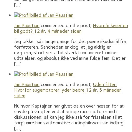
[…]
Jan Paustian
commented on the post,
Hvornår kører en
bil godt?
12 år, 4 måneder siden
Jeg takker så mange gange for det pæne skudsmål fra
forfatteren. Sandheden er dog, at jeg aldrig er
nøgtern, stort set altid stærkt unuanceret i mine
udtalelser, og absolut ikke ved mine fulde fem. Det er
[…]
Jan Paustian
commented on the post,
Uden filter:
Hvorfor sugemotorer lyder bedre
12 år, 5 måneder
siden
Nu hvor Kaptajnen har givet os en over næsen for at
snyde på vægten ved at bringe racermotorer ind i
diskussionen, så kan jeg ikke stå for fristelsen til at
forplumre hans automotive audiophilosofiske indlæg
[…]