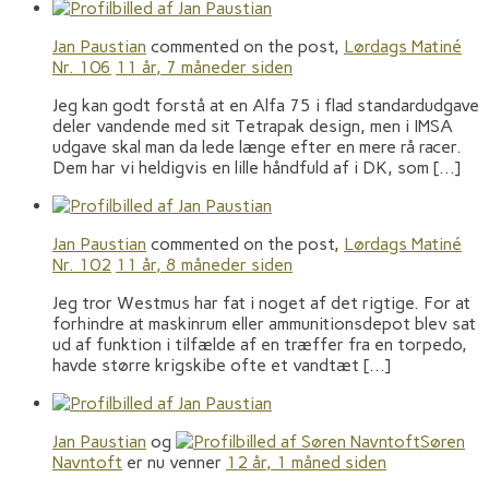
Jan Paustian
commented on the post,
Lørdags Matiné
Nr. 106
11 år, 7 måneder siden
Jeg kan godt forstå at en Alfa 75 i flad standardudgave
deler vandende med sit Tetrapak design, men i IMSA
udgave skal man da lede længe efter en mere rå racer.
Dem har vi heldigvis en lille håndfuld af i DK, som […]
Jan Paustian
commented on the post,
Lørdags Matiné
Nr. 102
11 år, 8 måneder siden
Jeg tror Westmus har fat i noget af det rigtige. For at
forhindre at maskinrum eller ammunitionsdepot blev sat
ud af funktion i tilfælde af en træffer fra en torpedo,
havde større krigskibe ofte et vandtæt […]
Jan Paustian
og
Søren
Navntoft
er nu venner
12 år, 1 måned siden