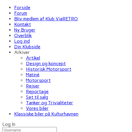
Forside
Forum
Bliv medlem af Klub ViaRETRO
Kontakt
Ny Bruger
Overblik
Log ind
Din Klubside
Arkiver
Artikel
Design og koncept
Historisk Motorsport
Matiné
Motorsport
Rejser
Reportage
Set til salg
Tanker og Trivialiteter
Vores biler
Klassiske biler på Kulturhavnen
Log In