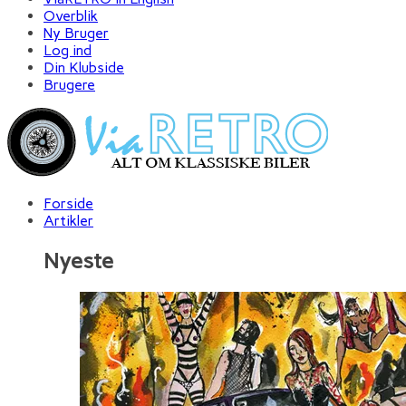
Overblik
Ny Bruger
Log ind
Din Klubside
Brugere
Forside
Artikler
Nyeste