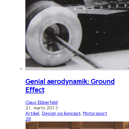
Genial aerodynamik: Ground
Effect
Claus Ebberfeld
21. marts 2013
Artikel
,
Design og koncept
,
Motorsport
29