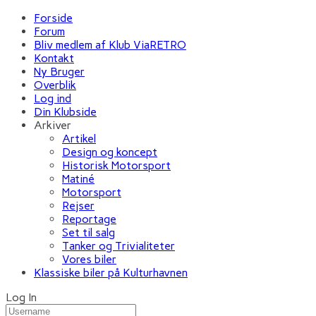
Forside
Forum
Bliv medlem af Klub ViaRETRO
Kontakt
Ny Bruger
Overblik
Log ind
Din Klubside
Arkiver
Artikel
Design og koncept
Historisk Motorsport
Matiné
Motorsport
Rejser
Reportage
Set til salg
Tanker og Trivialiteter
Vores biler
Klassiske biler på Kulturhavnen
Log In