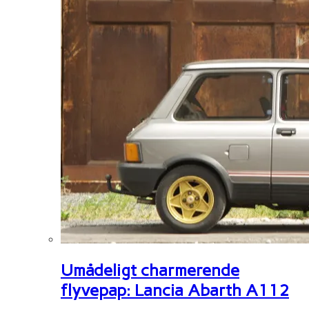
Umådeligt charmerende
flyvepap: Lancia Abarth A112