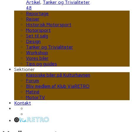
Artikel
,
Tanker og Trivialiteter
48
Reportage
Rejser
Historisk Motorsport
Motorsport
Set til salg
Design
Tanker og Trivialiteter
Workshop
Vores biler
Tips og guides
Sektioner
Klassiske biler på Kulturhavnen
Forum
Bliv medlem af Klub ViaRETRO
Matiné
MotorTV
Kontakt