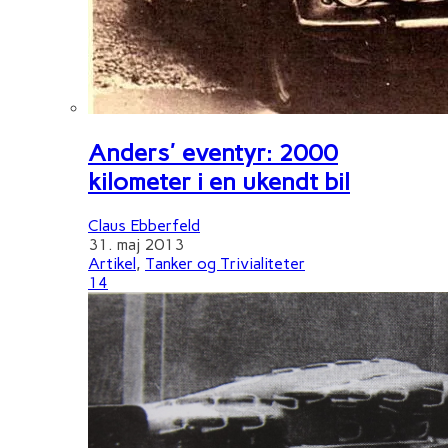
Anders' eventyr: 2000
kilometer i en ukendt bil
Claus Ebberfeld
31. maj 2013
Artikel
,
Tanker og Trivialiteter
14