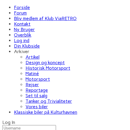
Forside
Forum
Bliv medlem af Klub ViaRETRO
Kontakt
Ny Bruger
Overblik
Log ind
Din Klubside
Arkiver
Artikel
Design og koncept
Historisk Motorsport
Matiné
Motorsport
Rejser
Reportage
Set til salg
Tanker og Trivialiteter
Vores biler
Klassiske biler på Kulturhavnen
Log In