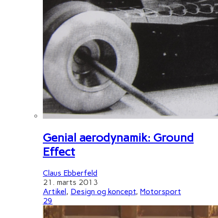
Genial aerodynamik: Ground
Effect
Claus Ebberfeld
21. marts 2013
Artikel
,
Design og koncept
,
Motorsport
29