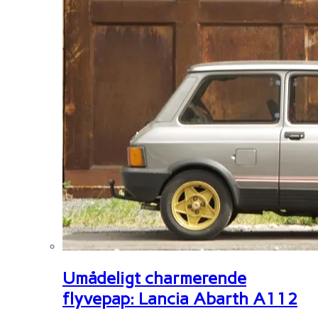
Umådeligt charmerende
flyvepap: Lancia Abarth A112