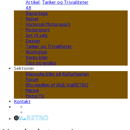
Artikel
,
Tanker og Trivialiteter
48
Reportage
Rejser
Historisk Motorsport
Motorsport
Set til salg
Design
Tanker og Trivialiteter
Workshop
Vores biler
Tips og guides
Sektioner
Klassiske biler på Kulturhavnen
Forum
Bliv medlem af Klub ViaRETRO
Matiné
MotorTV
Kontakt