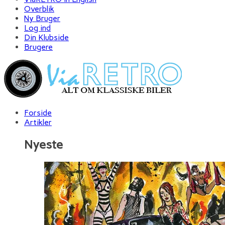
Overblik
Ny Bruger
Log ind
Din Klubside
Brugere
Forside
Artikler
Nyeste