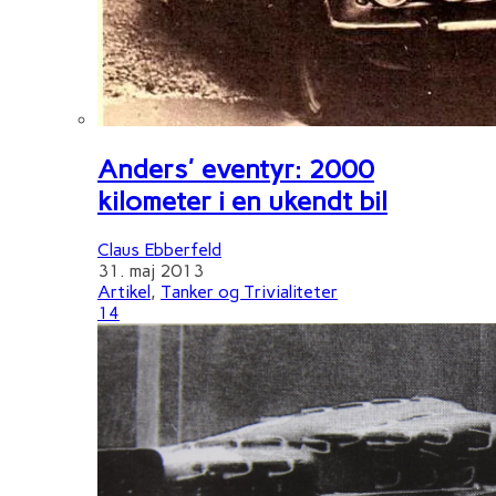
Anders' eventyr: 2000
kilometer i en ukendt bil
Claus Ebberfeld
31. maj 2013
Artikel
,
Tanker og Trivialiteter
14