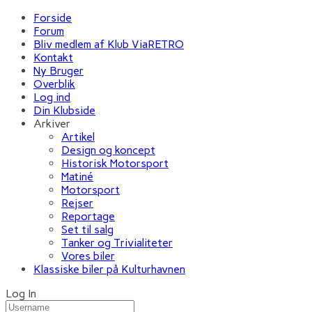
Forside
Forum
Bliv medlem af Klub ViaRETRO
Kontakt
Ny Bruger
Overblik
Log ind
Din Klubside
Arkiver
Artikel
Design og koncept
Historisk Motorsport
Matiné
Motorsport
Rejser
Reportage
Set til salg
Tanker og Trivialiteter
Vores biler
Klassiske biler på Kulturhavnen
Log In