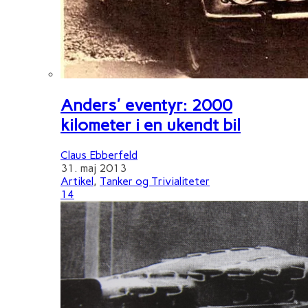
Anders' eventyr: 2000
kilometer i en ukendt bil
Claus Ebberfeld
31. maj 2013
Artikel
,
Tanker og Trivialiteter
14