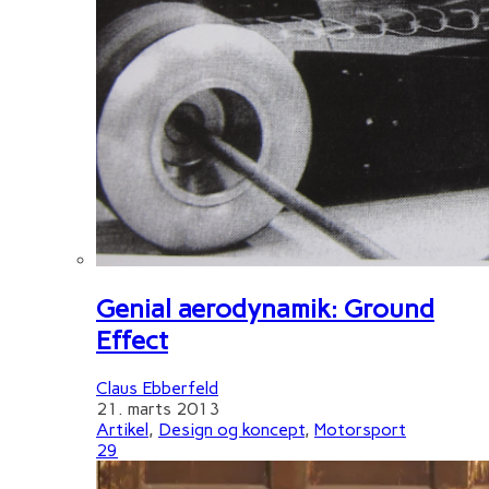
Genial aerodynamik: Ground
Effect
Claus Ebberfeld
21. marts 2013
Artikel
,
Design og koncept
,
Motorsport
29