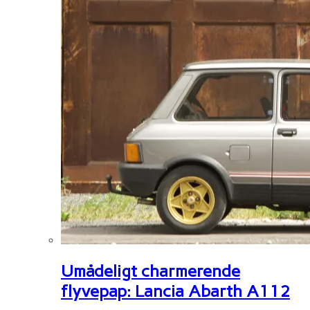
Umådeligt charmerende
flyvepap: Lancia Abarth A112