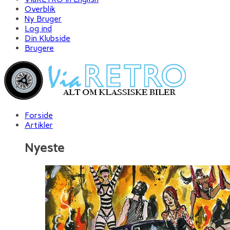
Overblik
Ny Bruger
Log ind
Din Klubside
Brugere
Forside
Artikler
Nyeste