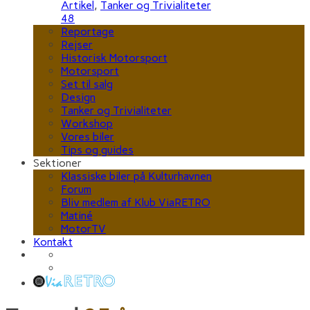
Artikel
,
Tanker og Trivialiteter
48
Reportage
Rejser
Historisk Motorsport
Motorsport
Set til salg
Design
Tanker og Trivialiteter
Workshop
Vores biler
Tips og guides
Sektioner
Klassiske biler på Kulturhavnen
Forum
Bliv medlem af Klub ViaRETRO
Matiné
MotorTV
Kontakt