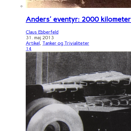
Anders' eventyr: 2000 kilometer 
Claus Ebberfeld
31. maj 2013
Artikel
,
Tanker og Trivialiteter
14