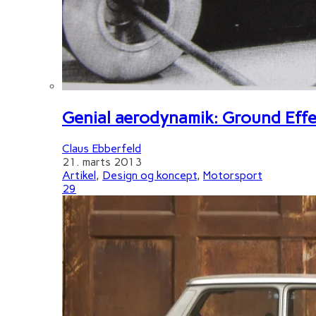
Genial aerodynamik: Ground Effe
Claus Ebberfeld
21. marts 2013
Artikel
,
Design og koncept
,
Motorsport
29