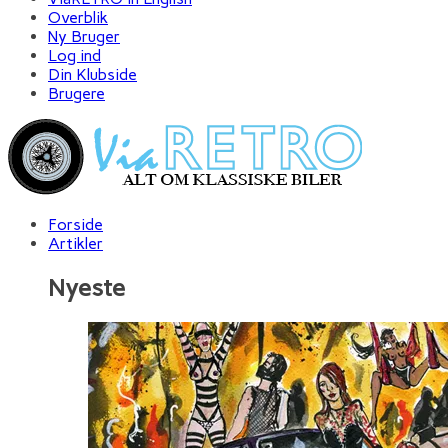
Overblik
Ny Bruger
Log ind
Din Klubside
Brugere
Forside
Artikler
Nyeste