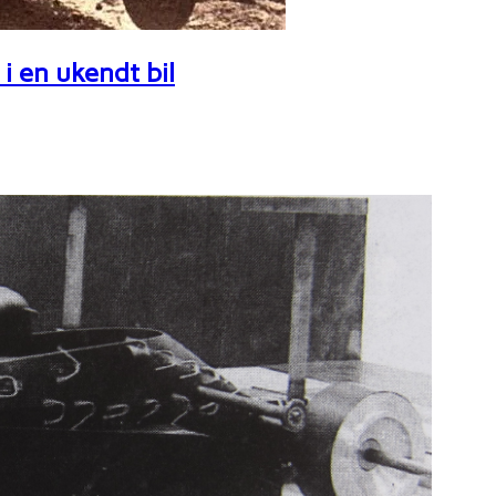
i en ukendt bil