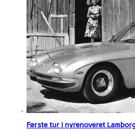
Første tur i nyrenoveret Lambor