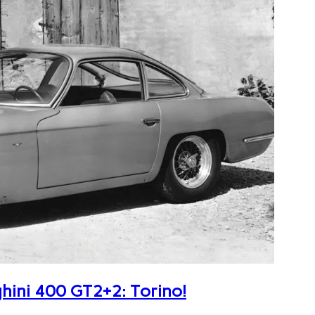
ghini 400 GT2+2: Torino!