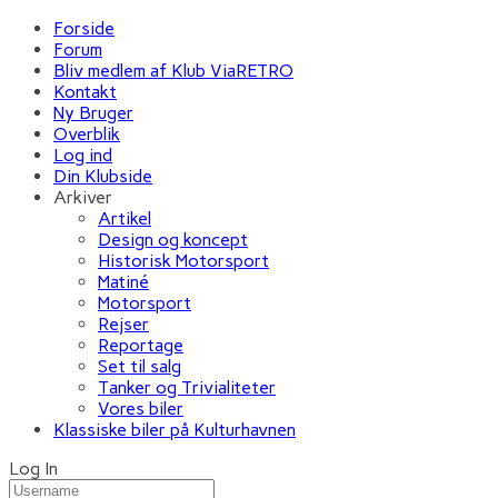
Forside
Forum
Bliv medlem af Klub ViaRETRO
Kontakt
Ny Bruger
Overblik
Log ind
Din Klubside
Arkiver
Artikel
Design og koncept
Historisk Motorsport
Matiné
Motorsport
Rejser
Reportage
Set til salg
Tanker og Trivialiteter
Vores biler
Klassiske biler på Kulturhavnen
Log In