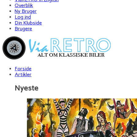
Overblik
Ny Bruger
Log ind
Din Klubside
Brugere
Forside
Artikler
Nyeste