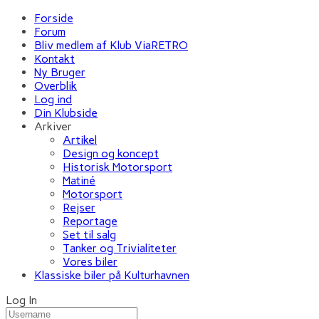
Forside
Forum
Bliv medlem af Klub ViaRETRO
Kontakt
Ny Bruger
Overblik
Log ind
Din Klubside
Arkiver
Artikel
Design og koncept
Historisk Motorsport
Matiné
Motorsport
Rejser
Reportage
Set til salg
Tanker og Trivialiteter
Vores biler
Klassiske biler på Kulturhavnen
Log In