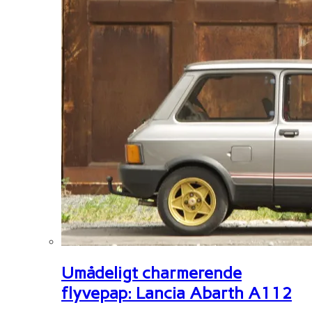
Umådeligt charmerende
flyvepap: Lancia Abarth A112