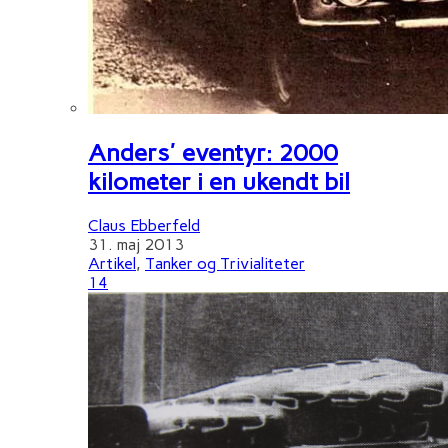
Anders' eventyr: 2000
kilometer i en ukendt bil
Claus Ebberfeld
31. maj 2013
Artikel
,
Tanker og Trivialiteter
14