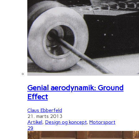
Genial aerodynamik: Ground
Effect
Claus Ebberfeld
21. marts 2013
Artikel
,
Design og koncept
,
Motorsport
29