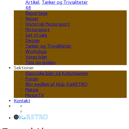
Artikel
,
Tanker og Trivialiteter
48
Reportage
Rejser
Historisk Motorsport
Motorsport
Set til salg
Design
Tanker og Trivialiteter
Workshop
Vores biler
Tips og guides
Sektioner
Klassiske biler på Kulturhavnen
Forum
Bliv medlem af Klub ViaRETRO
Matiné
MotorTV
Kontakt