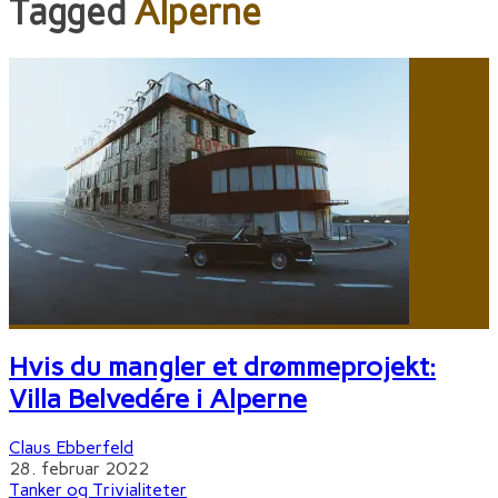
Tagged
Alperne
Hvis du mangler et drømmeprojekt:
Villa Belvedére i Alperne
Claus Ebberfeld
28. februar 2022
Tanker og Trivialiteter