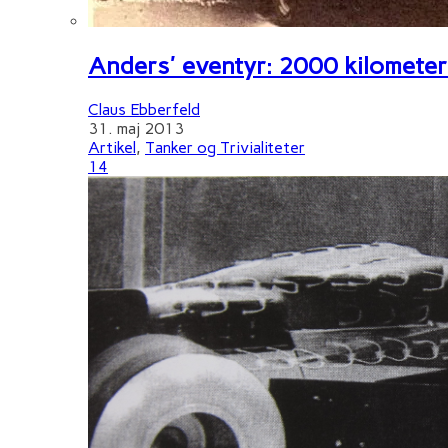
Anders' eventyr: 2000 kilometer 
Claus Ebberfeld
31. maj 2013
Artikel
,
Tanker og Trivialiteter
14