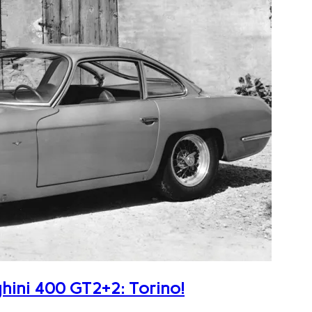
ghini 400 GT2+2: Torino!