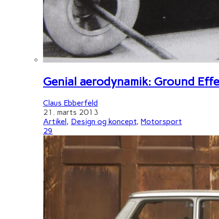
Genial aerodynamik: Ground Effe
Claus Ebberfeld
21. marts 2013
Artikel
,
Design og koncept
,
Motorsport
29