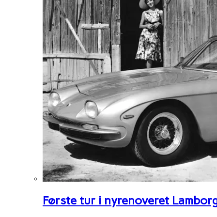
Første tur i nyrenoveret Lambor