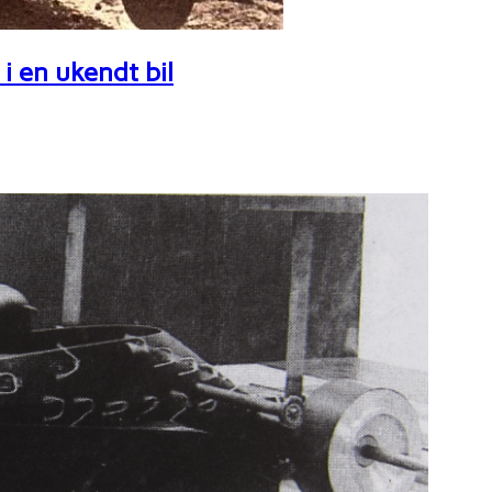
i en ukendt bil