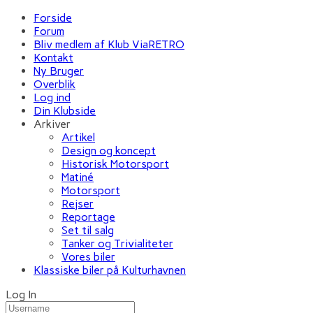
Forside
Forum
Bliv medlem af Klub ViaRETRO
Kontakt
Ny Bruger
Overblik
Log ind
Din Klubside
Arkiver
Artikel
Design og koncept
Historisk Motorsport
Matiné
Motorsport
Rejser
Reportage
Set til salg
Tanker og Trivialiteter
Vores biler
Klassiske biler på Kulturhavnen
Log In