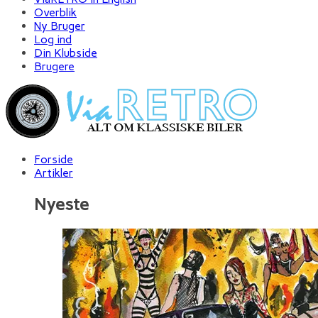
Overblik
Ny Bruger
Log ind
Din Klubside
Brugere
Forside
Artikler
Nyeste