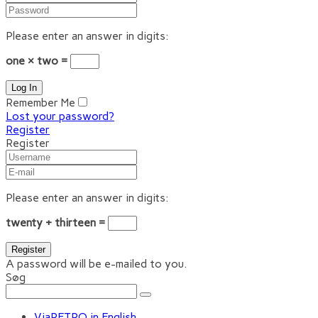
Please enter an answer in digits:
one × two =
Remember Me
Lost your password?
Register
Register
Please enter an answer in digits:
twenty + thirteen =
A password will be e-mailed to you.
Søg
ViaRETRO in English