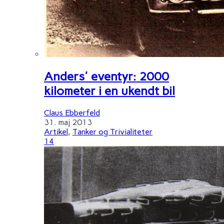
Anders' eventyr: 2000
kilometer i en ukendt bil
Claus Ebberfeld
31. maj 2013
Artikel
,
Tanker og Trivialiteter
14