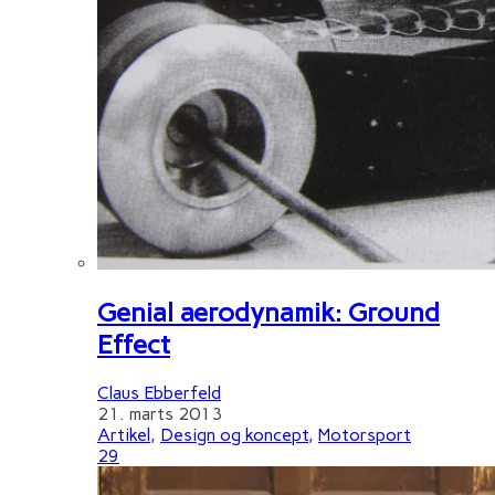
Genial aerodynamik: Ground
Effect
Claus Ebberfeld
21. marts 2013
Artikel
,
Design og koncept
,
Motorsport
29