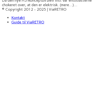
Da den nye M3-konceptbil blev vist var entusiasterne
chokeret over, at den er elektrisk. (mere…)
...
© Copyright 2012 - 2025 | ViaRETRO
Kontakt
Guide til ViaRETRO