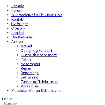
Forside
Forum
Bliv medlem af Klub ViaRETRO
Kontakt
Ny Bruger
Overblik
Log ind
Din Klubside
Arkiver
Artikel
Design og koncept
Historisk Motorsport
Matiné
Motorsport
Rejser
Reportage
Set til salg
Tanker og Trivialiteter
Vores biler
Klassiske biler på Kulturhavnen
Log In