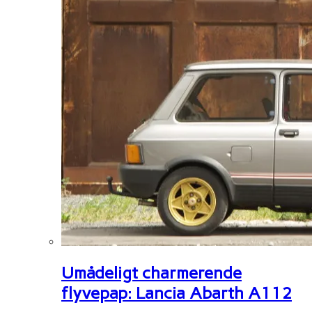
Umådeligt charmerende
flyvepap: Lancia Abarth A112