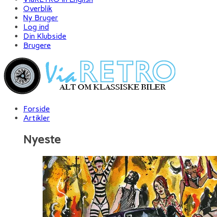
Overblik
Ny Bruger
Log ind
Din Klubside
Brugere
Forside
Artikler
Nyeste