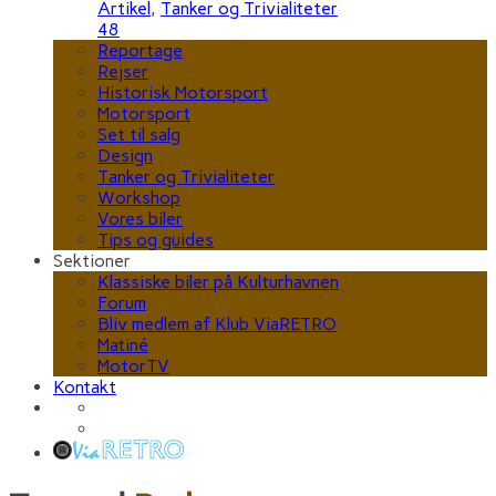
Artikel
,
Tanker og Trivialiteter
48
Reportage
Rejser
Historisk Motorsport
Motorsport
Set til salg
Design
Tanker og Trivialiteter
Workshop
Vores biler
Tips og guides
Sektioner
Klassiske biler på Kulturhavnen
Forum
Bliv medlem af Klub ViaRETRO
Matiné
MotorTV
Kontakt