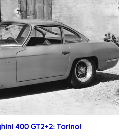
ghini 400 GT2+2: Torino!