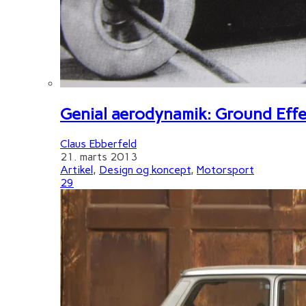
Genial aerodynamik: Ground Effe
Claus Ebberfeld
21. marts 2013
Artikel
,
Design og koncept
,
Motorsport
29