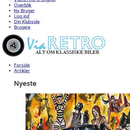
Overblik
Ny Bruger
Log ind
Din Klubside
Brugere
Forside
Artikler
Nyeste