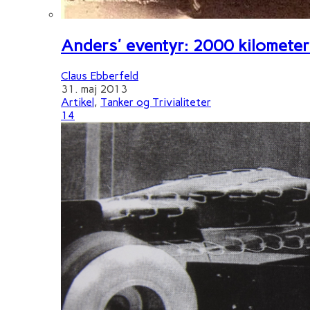
Anders' eventyr: 2000 kilometer 
Claus Ebberfeld
31. maj 2013
Artikel
,
Tanker og Trivialiteter
14