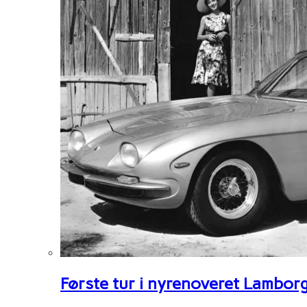
Første tur i nyrenoveret Lambor