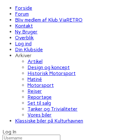
Forside
Forum
Bliv medlem af Klub ViaRETRO
Kontakt
Ny Bruger
Overblik
Log ind
Din Klubside
Arkiver
Artikel
Design og koncept
Historisk Motorsport
Matiné
Motorsport
Rejser
Reportage
Set til salg
Tanker og Trivialiteter
Vores biler
Klassiske biler på Kulturhavnen
Log In