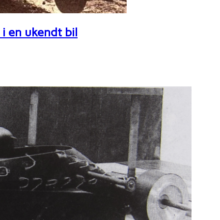
i en ukendt bil