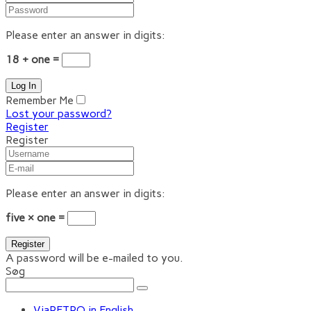
Please enter an answer in digits:
18 + one =
Remember Me
Lost your password?
Register
Register
Please enter an answer in digits:
five × one =
A password will be e-mailed to you.
Søg
ViaRETRO in English