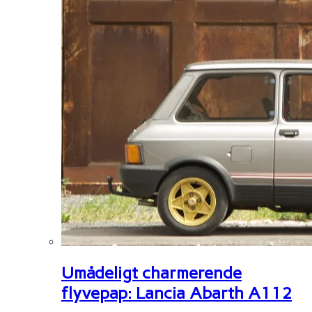
Umådeligt charmerende
flyvepap: Lancia Abarth A112