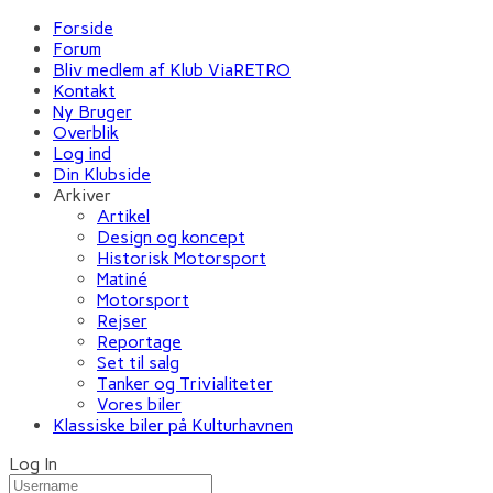
Forside
Forum
Bliv medlem af Klub ViaRETRO
Kontakt
Ny Bruger
Overblik
Log ind
Din Klubside
Arkiver
Artikel
Design og koncept
Historisk Motorsport
Matiné
Motorsport
Rejser
Reportage
Set til salg
Tanker og Trivialiteter
Vores biler
Klassiske biler på Kulturhavnen
Log In