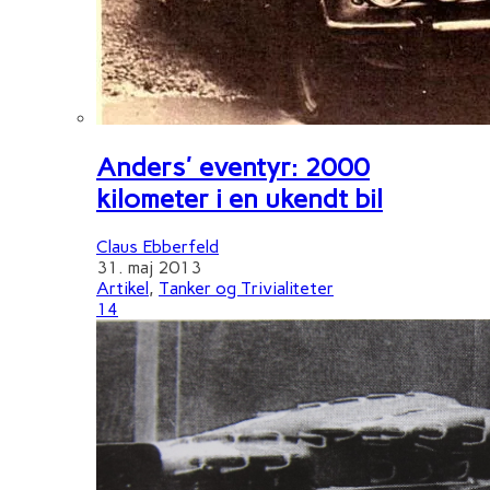
Anders' eventyr: 2000
kilometer i en ukendt bil
Claus Ebberfeld
31. maj 2013
Artikel
,
Tanker og Trivialiteter
14