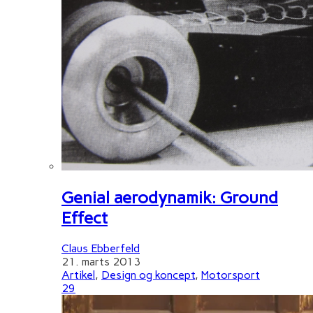
Genial aerodynamik: Ground
Effect
Claus Ebberfeld
21. marts 2013
Artikel
,
Design og koncept
,
Motorsport
29