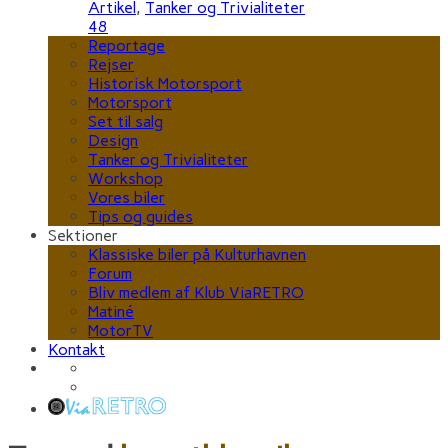
Artikel
,
Tanker og Trivialiteter
48
Reportage
Rejser
Historisk Motorsport
Motorsport
Set til salg
Design
Tanker og Trivialiteter
Workshop
Vores biler
Tips og guides
Sektioner
Klassiske biler på Kulturhavnen
Forum
Bliv medlem af Klub ViaRETRO
Matiné
MotorTV
Kontakt