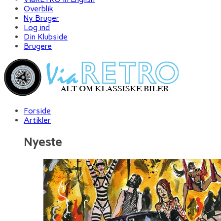
Overblik
Ny Bruger
Log ind
Din Klubside
Brugere
Forside
Artikler
Nyeste