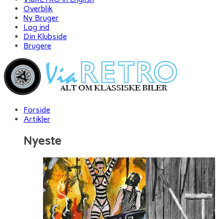
Overblik
Ny Bruger
Log ind
Din Klubside
Brugere
Forside
Artikler
Nyeste