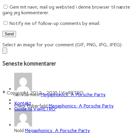
Gem mit navn, mail og websted i denne browser til næste
gang jeg kommenterer.
Notify me of follow-up comments by email.
Select an image for your comment (GIF, PNG, JPG, JPEG):
Seneste kommentarer
© Copyright 2012 - 2025 | ViaRETRO
Jørn Jarnved
Megaphonics: A Porsche Party
Kontakt
Claus Ebberfeld
Megaphonics: A Porsche Party
Guide til ViaRETRO
Nold
Megaphonics: A Porsche Party