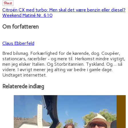
Citroën CX med turbo: Men skal det være benzin eller diesel?
Weekend Matiné Nr. 610
Om forfatteren
Claus Ebberfeld
Bred bilsmag. Forkærlighed for de kørende, dog. Coupéer,
stationcars, racerbiler - og mere til. Herkomst mindre vigtigt,
men jeg elsker Italien. Og Storbritannien. Tyskland. Og... så
videre. I øvrigt mener jeg alting var bedre i gamle dage.
Undtaget internettet.
Relaterede indlæg