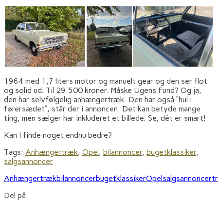
1964 med 1,7 liters motor og manuelt gear og den ser flot
og solid ud. Til 29.500 kroner. Måske Ugens Fund? Og ja,
den har selvfølgelig anhængertræk. Den har også “hul i
førersædet”, står der i annoncen. Det kan betyde mange
ting, men sælger har inkluderet et billede. Se, dét er smart!
Kan I finde noget endnu bedre?
Tags:
Anhængertræk
,
Opel
,
bilannoncer
,
bugetklassiker
,
salgsannoncer
Anhængertræk
bilannoncer
bugetklassiker
Opel
salgsannoncer
t
Del på: