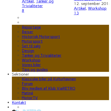
Artikel
,
Tanker og
12. september 2014
Trivialiteter
Artikel
,
Workshop
8
13
Reportage
Rejser
Historisk Motorsport
Motorsport
Set til salg
Design
Tanker og Trivialiteter
Workshop
Vores biler
Tips og guides
Sektioner
Klassiske biler på Kulturhavnen
Forum
Bliv medlem af Klub ViaRETRO
Matiné
MotorTV
Kontakt