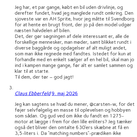
Jeg har, et par gange, købt en bil uden drivlinje, og
derefter fundet, hvad jeg manglede rundt omkring. Den
sjoveste var en AH Sprite, hvor jeg måtte til Svendborg
for at hente en brugt front, der jo på den model udgør
næsten halvdelen af bilen.
Det, der gør søgningen af dele interessant er, alle de
forskellige mennesker, man møder, samt blikket rundt i
diverse baggårde og opdagelser af alt muligt andet,
som man ikke regnede med fandtes. Istedet for kun at
forhandle med en enkelt sælger af en hel bil, skal man jo
ind i kampen mange gange, før alt er samlet sammen og
klar til at starte.
Til dem, der tør – god jagt!
Claus Ebberfeld
9. maj 2026
Jeg kan sagtens se hvad du mener, @carsten-w, for det
føjer selvfølgelig en masse til oplevelsen og hobbyen
som sådan. Og gud ved om ikke du fandt en 1275-
motor at lægge i frem for den lille enliters? Jeg tænker
også det bliver den omtalte 630’ers skæbne at få en
3,5-liters i. Da “matching numbers”-prædiken ikke