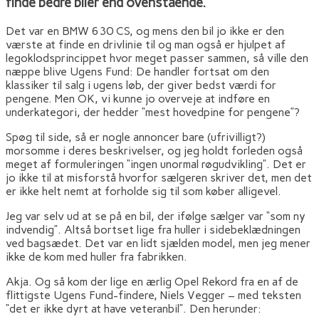
finde bedre biler end ovenstående.
Det var en BMW 630 CS, og mens den bil jo ikke er den
værste at finde en drivlinie til og man også er hjulpet af
legoklodsprincippet hvor meget passer sammen, så ville den
næppe blive Ugens Fund: De handler fortsat om den
klassiker til salg i ugens løb, der giver bedst værdi for
pengene. Men OK, vi kunne jo overveje at indføre en
underkategori, der hedder “mest hovedpine for pengene”?
Spøg til side, så er nogle annoncer bare (ufrivilligt?)
morsomme i deres beskrivelser, og jeg holdt forleden også
meget af formuleringen “ingen unormal røgudvikling”. Det er
jo ikke til at misforstå hvorfor sælgeren skriver det, men det
er ikke helt nemt at forholde sig til som køber alligevel.
Jeg var selv ud at se på en bil, der ifølge sælger var “som ny
indvendig”. Altså bortset lige fra huller i sidebeklædningen
ved bagsædet. Det var en lidt sjælden model, men jeg mener
ikke de kom med huller fra fabrikken.
Akja. Og så kom der lige en ærlig Opel Rekord fra en af de
flittigste Ugens Fund-findere, Niels Vegger – med teksten
“det er ikke dyrt at have veteranbil”. Den herunder: