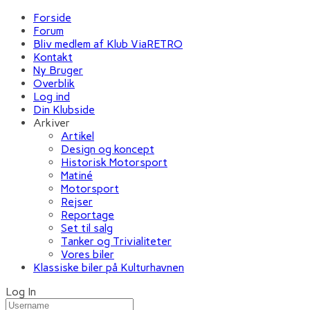
Forside
Forum
Bliv medlem af Klub ViaRETRO
Kontakt
Ny Bruger
Overblik
Log ind
Din Klubside
Arkiver
Artikel
Design og koncept
Historisk Motorsport
Matiné
Motorsport
Rejser
Reportage
Set til salg
Tanker og Trivialiteter
Vores biler
Klassiske biler på Kulturhavnen
Log In