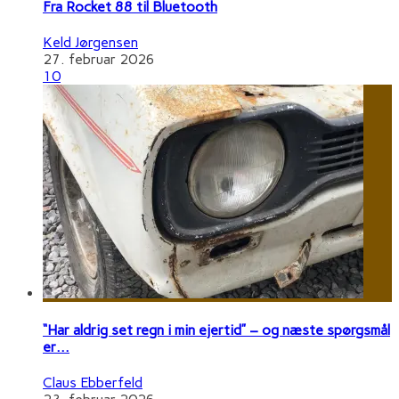
Fra Rocket 88 til Bluetooth
Keld Jørgensen
27. februar 2026
10
“Har aldrig set regn i min ejertid” – og næste spørgsmål
er…
Claus Ebberfeld