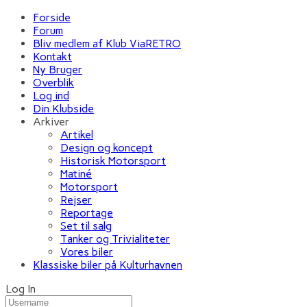
Forside
Forum
Bliv medlem af Klub ViaRETRO
Kontakt
Ny Bruger
Overblik
Log ind
Din Klubside
Arkiver
Artikel
Design og koncept
Historisk Motorsport
Matiné
Motorsport
Rejser
Reportage
Set til salg
Tanker og Trivialiteter
Vores biler
Klassiske biler på Kulturhavnen
Log In