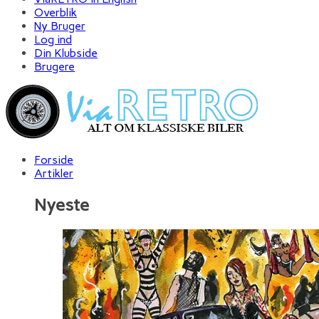
Overblik
Ny Bruger
Log ind
Din Klubside
Brugere
Forside
Artikler
Nyeste