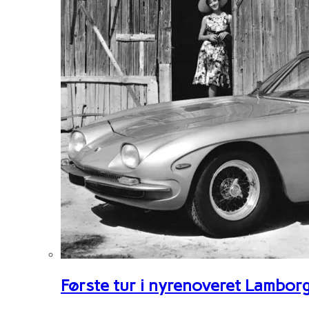
Første tur i nyrenoveret Lambor