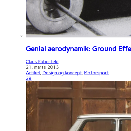
Genial aerodynamik: Ground Effe
Claus Ebberfeld
21. marts 2013
Artikel
,
Design og koncept
,
Motorsport
29