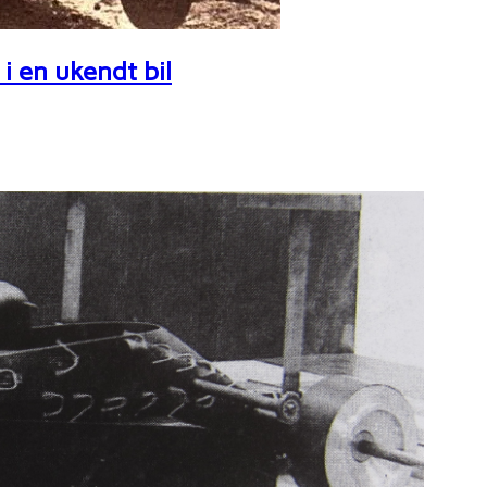
i en ukendt bil