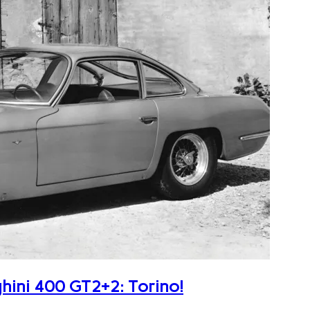
ghini 400 GT2+2: Torino!