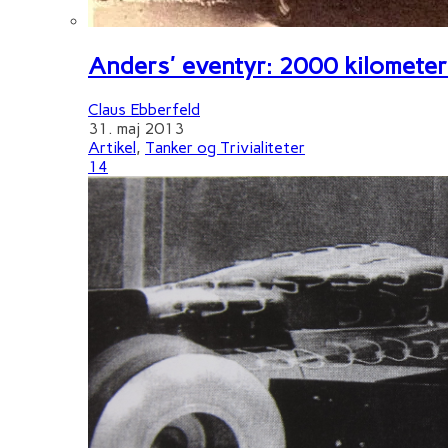
Anders' eventyr: 2000 kilometer 
Claus Ebberfeld
31. maj 2013
Artikel
,
Tanker og Trivialiteter
14