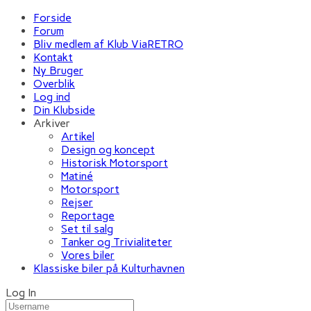
Forside
Forum
Bliv medlem af Klub ViaRETRO
Kontakt
Ny Bruger
Overblik
Log ind
Din Klubside
Arkiver
Artikel
Design og koncept
Historisk Motorsport
Matiné
Motorsport
Rejser
Reportage
Set til salg
Tanker og Trivialiteter
Vores biler
Klassiske biler på Kulturhavnen
Log In