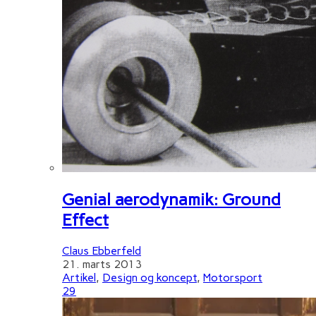
Genial aerodynamik: Ground
Effect
Claus Ebberfeld
21. marts 2013
Artikel
,
Design og koncept
,
Motorsport
29