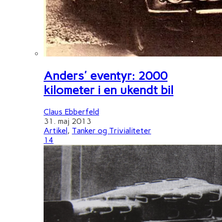
Anders' eventyr: 2000
kilometer i en ukendt bil
Claus Ebberfeld
31. maj 2013
Artikel
,
Tanker og Trivialiteter
14