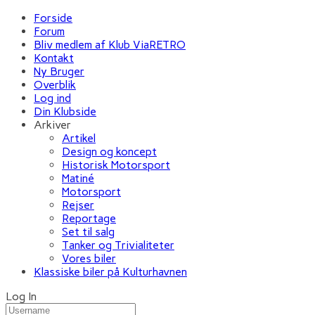
Forside
Forum
Bliv medlem af Klub ViaRETRO
Kontakt
Ny Bruger
Overblik
Log ind
Din Klubside
Arkiver
Artikel
Design og koncept
Historisk Motorsport
Matiné
Motorsport
Rejser
Reportage
Set til salg
Tanker og Trivialiteter
Vores biler
Klassiske biler på Kulturhavnen
Log In