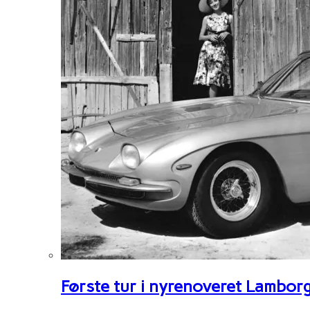
Første tur i nyrenoveret Lambor