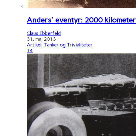
Anders' eventyr: 2000 kilometer 
Claus Ebberfeld
31. maj 2013
Artikel
,
Tanker og Trivialiteter
14