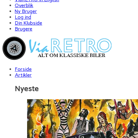
Overblik
Ny Bruger
Log ind
Din Klubside
Brugere
Forside
Artikler
Nyeste