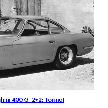
ghini 400 GT2+2: Torino!