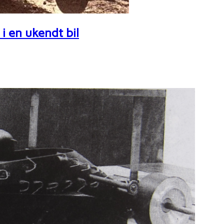
i en ukendt bil