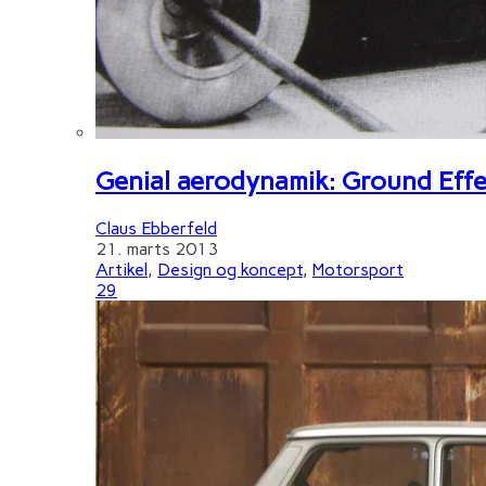
Genial aerodynamik: Ground Effe
Claus Ebberfeld
21. marts 2013
Artikel
,
Design og koncept
,
Motorsport
29