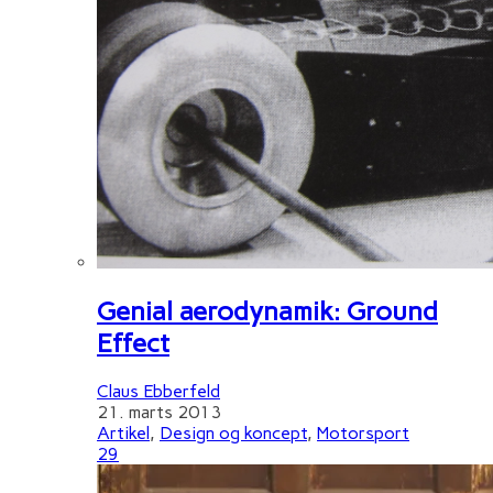
Genial aerodynamik: Ground
Effect
Claus Ebberfeld
21. marts 2013
Artikel
,
Design og koncept
,
Motorsport
29