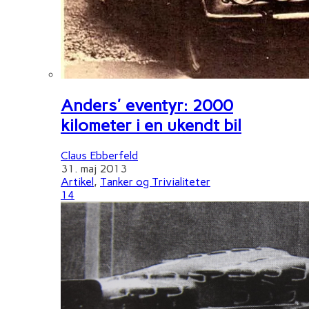
Anders' eventyr: 2000
kilometer i en ukendt bil
Claus Ebberfeld
31. maj 2013
Artikel
,
Tanker og Trivialiteter
14