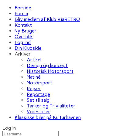
Forside
Forum
Bliv medlem af Klub ViaRETRO
Kontakt
Ny Bruger
Overblik
Log ind
Din Klubside
Arkiver
Artikel
Design og koncept
Historisk Motorsport
Matiné
Motorsport
Rejser
Reportage
Set til salg
Tanker og Trivialiteter
Vores biler
Klassiske biler på Kulturhavnen
Log In