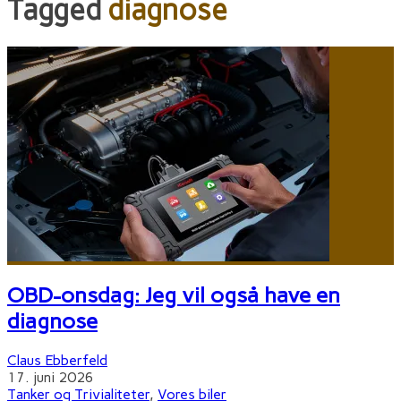
Tagged
diagnose
OBD-onsdag: Jeg vil også have en
diagnose
Claus Ebberfeld
17. juni 2026
Tanker og Trivialiteter
,
Vores biler