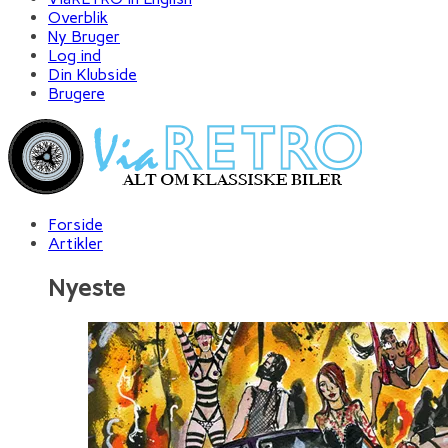
Overblik
Ny Bruger
Log ind
Din Klubside
Brugere
Forside
Artikler
Nyeste