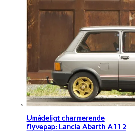
Umådeligt charmerende
flyvepap: Lancia Abarth A112