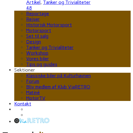
Artikel
,
Tanker og Trivialiteter
48
Reportage
Rejser
Historisk Motorsport
Motorsport
Set til salg
Design
Tanker og Trivialiteter
Workshop
Vores biler
Tips og guides
Sektioner
Klassiske biler på Kulturhavnen
Forum
Bliv medlem af Klub ViaRETRO
Matiné
MotorTV
Kontakt