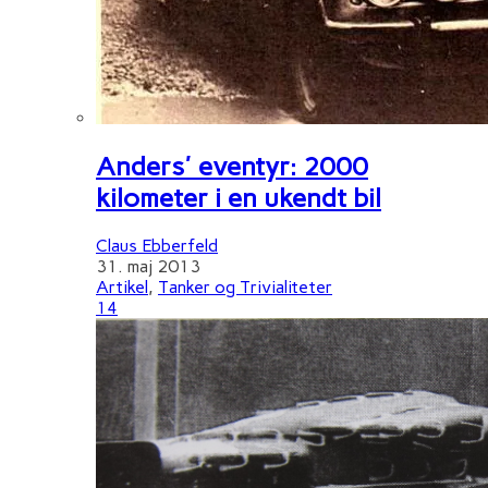
Anders' eventyr: 2000
kilometer i en ukendt bil
Claus Ebberfeld
31. maj 2013
Artikel
,
Tanker og Trivialiteter
14