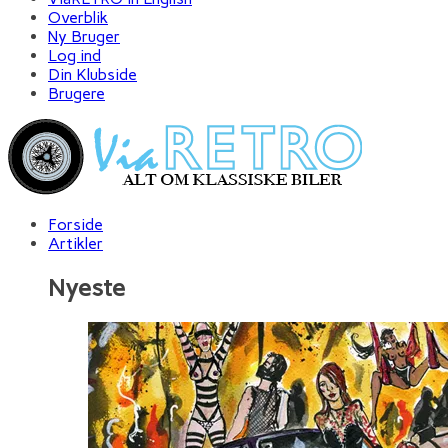
Overblik
Ny Bruger
Log ind
Din Klubside
Brugere
Forside
Artikler
Nyeste