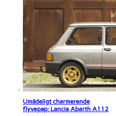
Umådeligt charmerende
flyvepap: Lancia Abarth A112