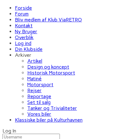
Forside
Forum
Bliv medlem af Klub ViaRETRO
Kontakt
Ny Bruger
Overblik
Log ind
Din Klubside
Arkiver
Artikel
Design og koncept
Historisk Motorsport
Matiné
Motorsport
Rejser
Reportage
Set til salg
Tanker og Trivialiteter
Vores biler
Klassiske biler på Kulturhavnen
Log In