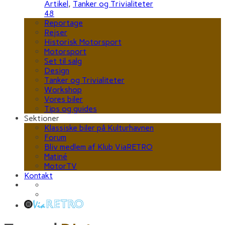
Artikel
,
Tanker og Trivialiteter
48
Reportage
Rejser
Historisk Motorsport
Motorsport
Set til salg
Design
Tanker og Trivialiteter
Workshop
Vores biler
Tips og guides
Sektioner
Klassiske biler på Kulturhavnen
Forum
Bliv medlem af Klub ViaRETRO
Matiné
MotorTV
Kontakt