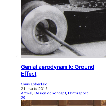
Genial aerodynamik: Ground
Effect
Claus Ebberfeld
21. marts 2013
Artikel
,
Design og koncept
,
Motorsport
29