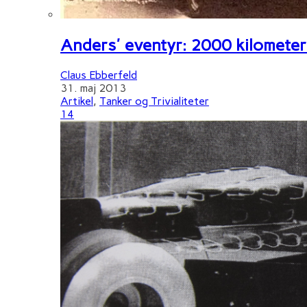
Anders' eventyr: 2000 kilometer 
Claus Ebberfeld
31. maj 2013
Artikel
,
Tanker og Trivialiteter
14