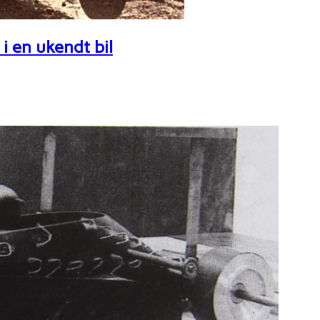
i en ukendt bil