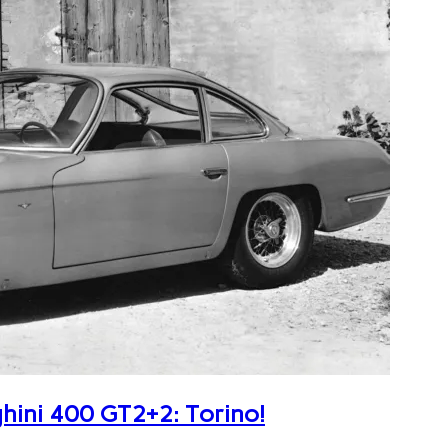
ghini 400 GT2+2: Torino!