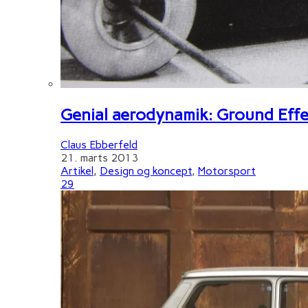
Genial aerodynamik: Ground Effe
Claus Ebberfeld
21. marts 2013
Artikel
,
Design og koncept
,
Motorsport
29