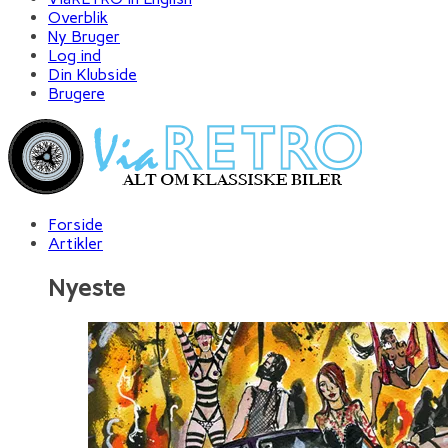
Overblik
Ny Bruger
Log ind
Din Klubside
Brugere
Forside
Artikler
Nyeste