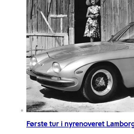
Første tur i nyrenoveret Lambor