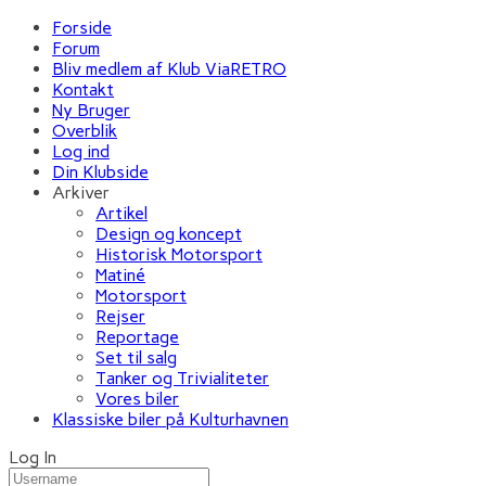
Forside
Forum
Bliv medlem af Klub ViaRETRO
Kontakt
Ny Bruger
Overblik
Log ind
Din Klubside
Arkiver
Artikel
Design og koncept
Historisk Motorsport
Matiné
Motorsport
Rejser
Reportage
Set til salg
Tanker og Trivialiteter
Vores biler
Klassiske biler på Kulturhavnen
Log In