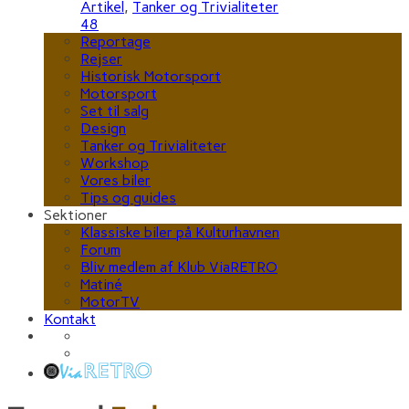
Artikel
,
Tanker og Trivialiteter
48
Reportage
Rejser
Historisk Motorsport
Motorsport
Set til salg
Design
Tanker og Trivialiteter
Workshop
Vores biler
Tips og guides
Sektioner
Klassiske biler på Kulturhavnen
Forum
Bliv medlem af Klub ViaRETRO
Matiné
MotorTV
Kontakt