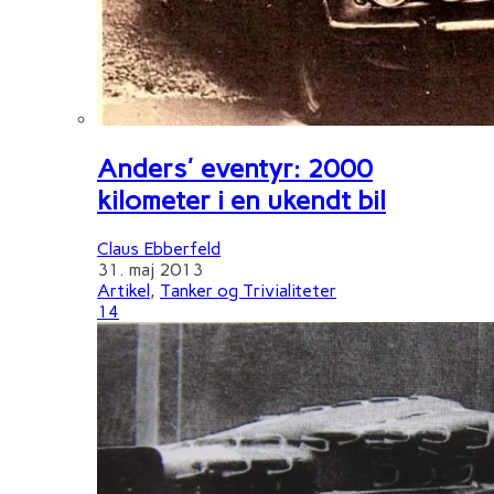
Anders' eventyr: 2000
kilometer i en ukendt bil
Claus Ebberfeld
31. maj 2013
Artikel
,
Tanker og Trivialiteter
14