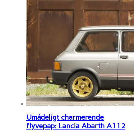
Umådeligt charmerende
flyvepap: Lancia Abarth A112