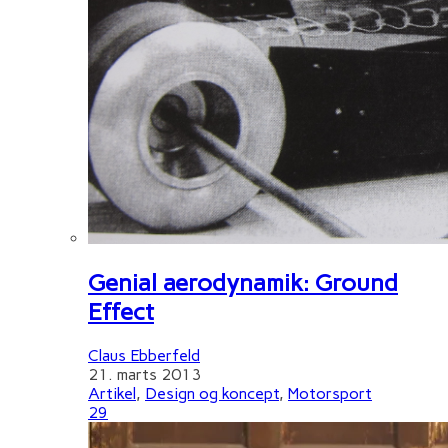
Genial aerodynamik: Ground
Effect
Claus Ebberfeld
21. marts 2013
Artikel
,
Design og koncept
,
Motorsport
29