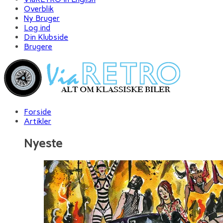
Overblik
Ny Bruger
Log ind
Din Klubside
Brugere
Forside
Artikler
Nyeste