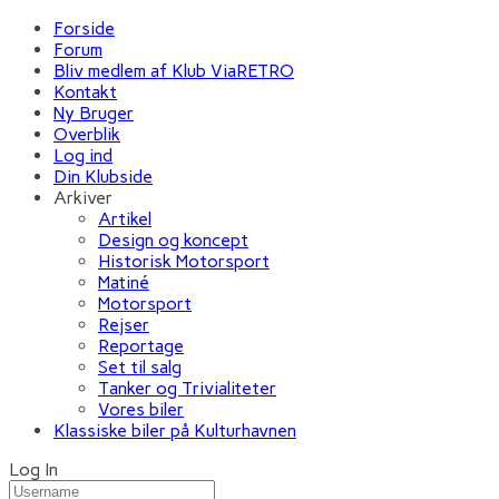
Forside
Forum
Bliv medlem af Klub ViaRETRO
Kontakt
Ny Bruger
Overblik
Log ind
Din Klubside
Arkiver
Artikel
Design og koncept
Historisk Motorsport
Matiné
Motorsport
Rejser
Reportage
Set til salg
Tanker og Trivialiteter
Vores biler
Klassiske biler på Kulturhavnen
Log In