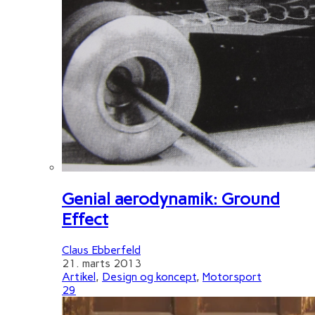
Genial aerodynamik: Ground
Effect
Claus Ebberfeld
21. marts 2013
Artikel
,
Design og koncept
,
Motorsport
29