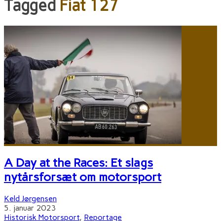
Tagged
Fiat 127
A Day at the Races: Et slags
nytårsforsæt om motorsport
Keld Jørgensen
5. januar 2023
Historisk Motorsport
,
Reportage