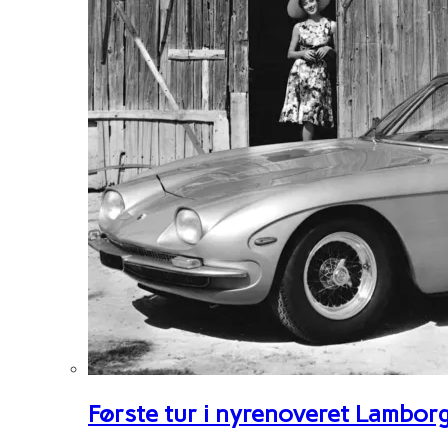
Første tur i nyrenoveret Lambor