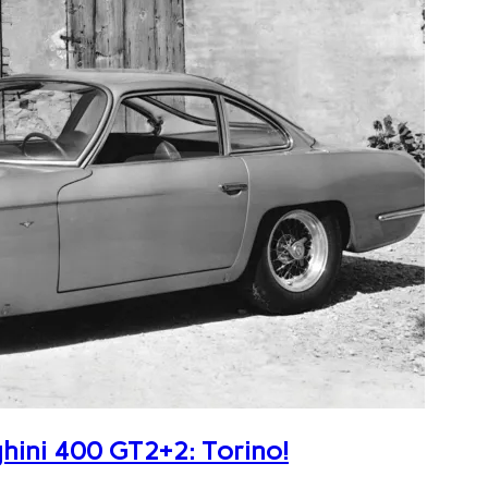
ghini 400 GT2+2: Torino!