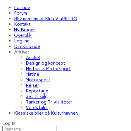
Forside
Forum
Bliv medlem af Klub ViaRETRO
Kontakt
Ny Bruger
Overblik
Log ind
Din Klubside
Arkiver
Artikel
Design og koncept
Historisk Motorsport
Matiné
Motorsport
Rejser
Reportage
Set til salg
Tanker og Trivialiteter
Vores biler
Klassiske biler på Kulturhavnen
Log In