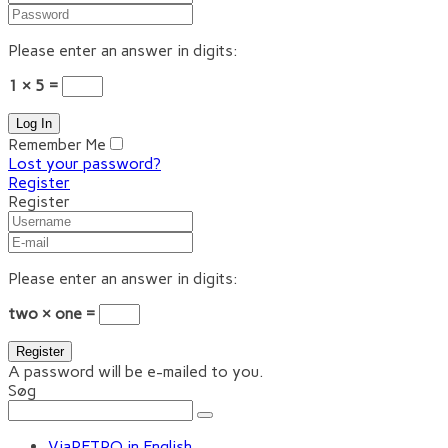
Please enter an answer in digits:
1 × 5 =
Remember Me
Lost your password?
Register
Register
Please enter an answer in digits:
two × one =
A password will be e-mailed to you.
Søg
ViaRETRO in English