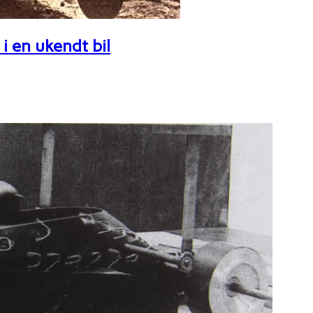
i en ukendt bil