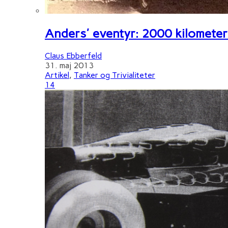
Anders' eventyr: 2000 kilometer 
Claus Ebberfeld
31. maj 2013
Artikel
,
Tanker og Trivialiteter
14