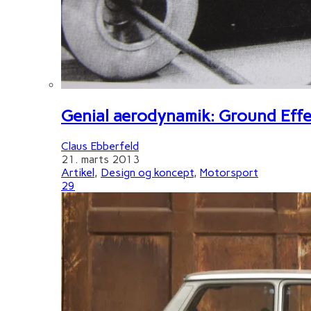
Genial aerodynamik: Ground Effe
Claus Ebberfeld
21. marts 2013
Artikel
,
Design og koncept
,
Motorsport
29