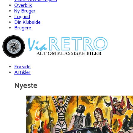
Overblik
Ny Bruger
Log ind
Din Klubside
Brugere
Forside
Artikler
Nyeste